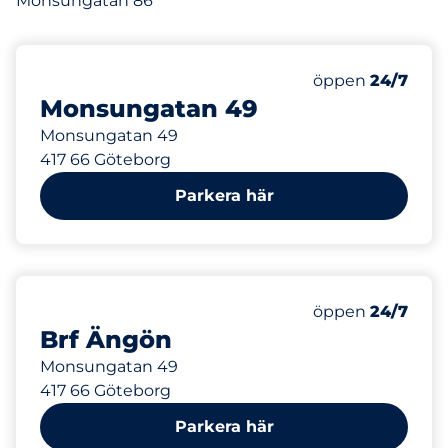
Monsungatan 86
113 m
1
Totalt antal pla
Antal parkeringsp
öppen
24/7
Monsungatan 49
Monsungatan 49
417 66 Göteborg
Parkera här
113 m
1
Totalt antal pla
Antal parkeringsp
öppen
24/7
Brf Ängön
Monsungatan 49
417 66 Göteborg
Parkera här