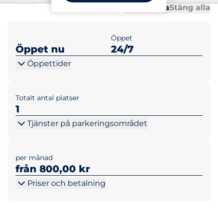
Al
Al
Öppna alla
Stäng alla
Öppet
Öppet nu
24/7
Öppettider
Totalt antal platser
1
Tjänster på parkeringsområdet
per månad
från 800,00 kr
Priser och betalning