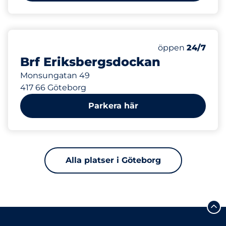
113 m
1
Totalt antal pla
Antal parkeringsp
öppen
24/7
Brf Eriksbergsdockan
Monsungatan 49
417 66 Göteborg
Parkera här
Alla platser i Göteborg