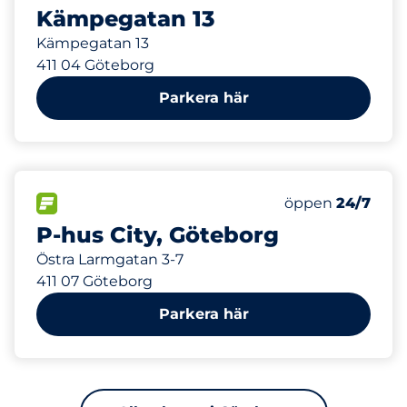
Kämpegatan 13
Kämpegatan 13
411 04 Göteborg
Parkera här
785 m
450
Totalt antal pla
FLÖDE
Antal parkeringsp
öppen
24/7
P-hus City, Göteborg
Östra Larmgatan 3-7
411 07 Göteborg
Parkera här