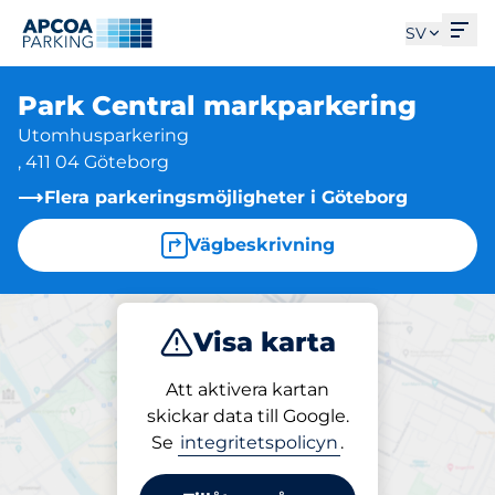
Öpp
SV
Park Central markparkering
Utomhusparkering
, 411 04 Göteborg
Flera parkeringsmöjligheter i Göteborg
Vägbeskrivning
Visa karta
Parkera
Att aktivera kartan
skickar data till Google.
Se
integritetspolicyn
.
Parkering på plats
Park Central