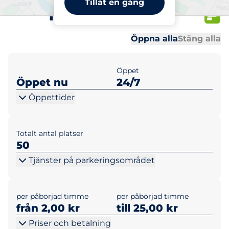
Tillåt en gång
markparkering
Al
Al
Öppna alla
Stäng alla
Öppet
Öppet nu
24/7
Öppettider
Totalt antal platser
50
Tjänster på parkeringsområdet
per påbörjad timme
per påbörjad timme
från 2,00 kr
till 25,00 kr
Priser och betalning