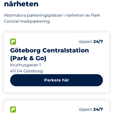
närheten
Alternativa parkeringsplatser i närheten av Park
Central markparkering
326 m
265
Totalt antal pla
FLÖDE
Antal parkeringsp
öppen
24/7
Göteborg Centralstation
(Park & Go)
Kruthusgatan 1
411 04 Göteborg
Parkera här
367 m
40
Totalt antal pla
FLÖDE
Antal parkeringsp
öppen
24/7