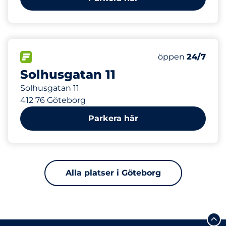
382 m
1
Parkering för r
FLÖDE
Antal parkeringsp
Fredag
öppen
24/7
Solhusgatan 11
Solhusgatan 11
412 76 Göteborg
Parkera här
Alla platser i Göteborg