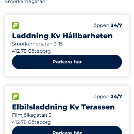
Smörkärnegatan
198 m
8
8
Totalt antal pla
Electric Car Ch
FLÖDE
Antal parkeringsp
Fredag
öppen
24/7
Laddning Kv Hållbarheten
Smörkärnegatan 3-15
412 78 Göteborg
Parkera här
219 m
10
10
Totalt antal pla
Electric Car Ch
FLÖDE
Antal parkeringsp
Fredag
öppen
24/7
Elbilsladdning Kv Terassen
Filmjölksgatan 6
412 78 Göteborg
Parkera här