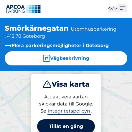
Öpp
SV
Smörkärnegatan
Utomhusparkering
, 412 78 Göteborg
Flera parkeringsmöjligheter i Göteborg
Vägbeskrivning
Visa karta
Parkera
Ladda
Att aktivera kartan
skickar data till Google.
Se
integritetspolicyn
.
Parkering på plats
Smörkärnegatan
Tillåt en gång