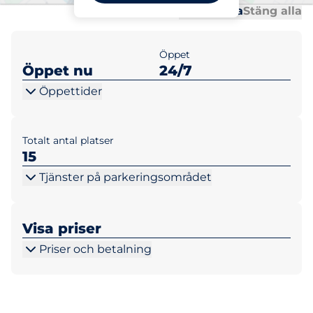
Al
Al
Öppna alla
Stäng alla
Öppet
Öppet nu
24/7
Öppettider
Totalt antal platser
15
Tjänster på parkeringsområdet
Visa priser
Priser och betalning