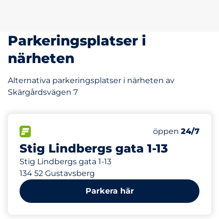
Parkeringsplatser i
närheten
Alternativa parkeringsplatser i närheten av
Skärgårdsvägen 7
544 m
25
Totalt antal pla
FLÖDE
Antal parkeringsp
öppen
24/7
Stig Lindbergs gata 1-13
Stig Lindbergs gata 1-13
134 52 Gustavsberg
Parkera här