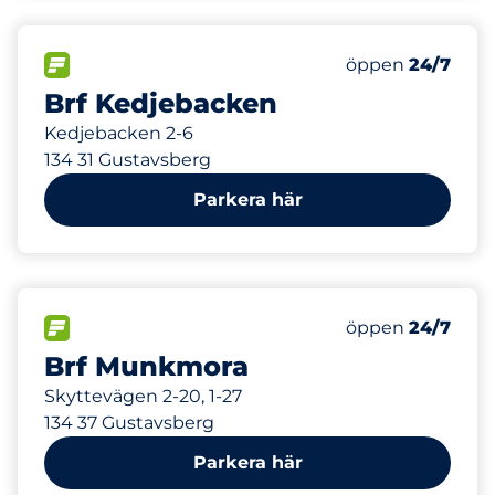
565 m
100
Totalt antal pla
FLÖDE
Antal parkeringsp
öppen
24/7
Brf Kedjebacken
Kedjebacken 2-6
134 31 Gustavsberg
Parkera här
616 m
150
Totalt antal pla
FLÖDE
Antal parkeringsp
öppen
24/7
Brf Munkmora
Skyttevägen 2-20, 1-27
134 37 Gustavsberg
Parkera här