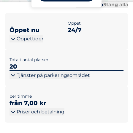
Al
Al
Öppna alla
Stäng alla
Öppet
Öppet nu
24/7
Öppettider
Totalt antal platser
20
Tjänster på parkeringsområdet
per timme
från 7,00 kr
Priser och betalning