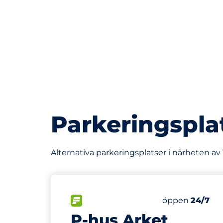
Parkeringspla
Alternativa parkeringsplatser i närheten av
104 m
52
Totalt antal p
FLÖDE
Antal parkering
Fredag
öppen
24/7
P-hus Arket