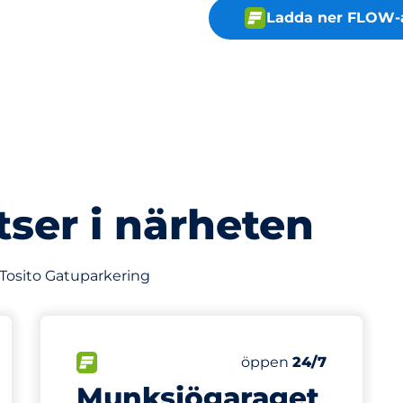
Ladda ner FLOW-
tser i närheten
 Tosito Gatuparkering
441 m
240
latser
Totalt antal platser
splatser:
FLÖDE
Antal parkeringsplatse
Fredag
öppen
24/7
Munksjögaraget