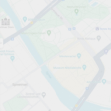
Öppet nu
Öppettider
Totalt antal platser
20
Tjänster på parkeringsområdet
per påbörjad timme
Från 22,00 kr
Priser och betalning