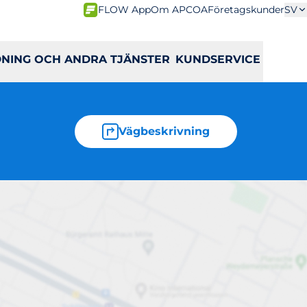
FLOW App
Om APCOA
Företagskunder
SV
DNING OCH ANDRA TJÄNSTER
KUNDSERVICE
Vägbeskrivning
g