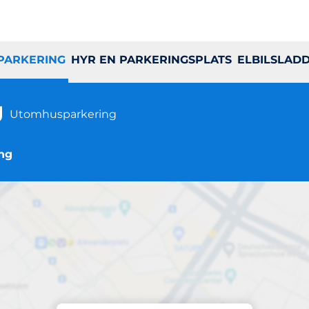
 PARKERING
HYR EN PARKERINGSPLATS
ELBILSLAD
g
Utomhusparkering
ing
Parkering på plats
sito Gatuparkerin