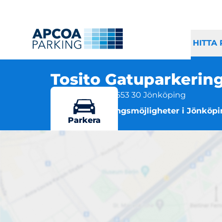
HITTA
Tosito Gatuparkerin
Tjärpappsgatan, 553 30 Jönköping
Flera parkeringsmöjligheter i Jönköp
Parkera
To