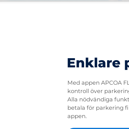
Enklare 
Med appen APCOA FLO
kontroll över parkerin
Alla nödvändiga funkti
betala för parkering fin
appen.