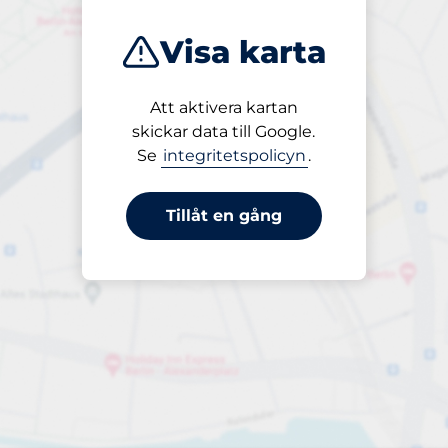
Visa karta
Att aktivera kartan
Öppet
skickar data till Google.
24/7
Se
integritetspolicyn
.
Tillåt en gång