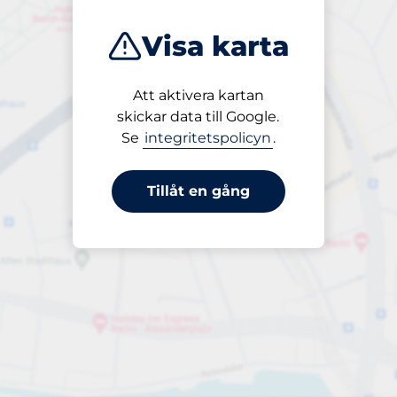
Visa karta
Att aktivera kartan
Öppet
skickar data till Google.
24/7
Se
integritetspolicyn
.
Tillåt en gång
30 dygn periodbiljett
till 330,00 kr