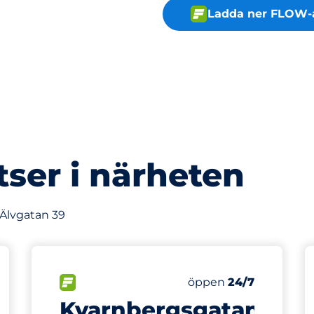
Ladda ner FLOW-
tser i närheten
 Älvgatan 39
293 m
2
latser&nbsp
Totalt antal platser&
splatser:
FLÖDE&nbsp
Antal parkeringsplatse
Torsdag&nbsp
öppen
24/7
Kvarnbergsgatan