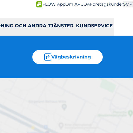
FLOW App
Om APCOA
Företagskunder
SV
DNING OCH ANDRA TJÄNSTER
KUNDSERVICE
Vägbeskrivning