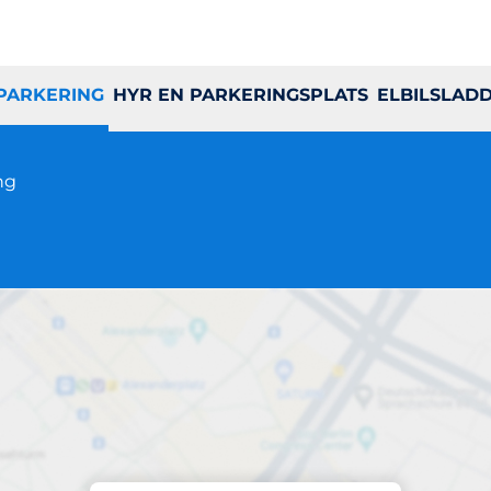
 PARKERING
HYR EN PARKERINGSPLATS
ELBILSLAD
ng
Parkering på plats
Älvgatan 39