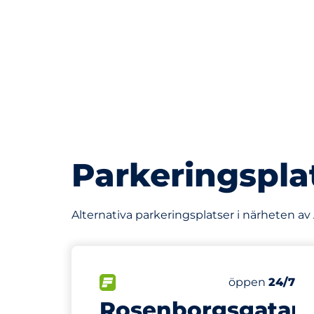
Parkeringspla
Alternativa parkeringsplatser i närheten av
251 m
80
Totalt antal p
FLÖDE&nbsp
Antal parkering
Torsdag&nbsp
öppen
24/7
Rosenborgsgatan