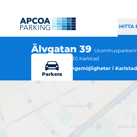
HITTA
Älvgatan 39
Utomhusparkeri
Älvgatan 39, 653 20 Karlstad
Flera parkeringsmöjligheter i Karlstad
Parkera