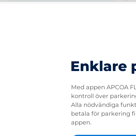
Enklare 
Med appen APCOA FLO
kontroll över parkerin
Alla nödvändiga funkti
betala för parkering fin
appen.