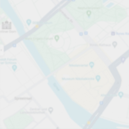
Öppet nu
Öppettider
Totalt antal platser
17
Tjänster på parkeringsområdet
per påbörjad timme
från 6,00 kr
Priser och betalning