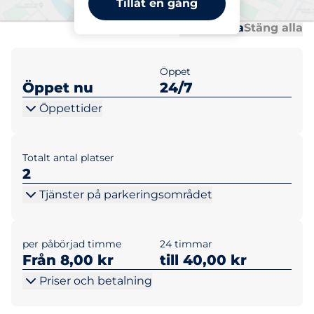
Tillåt en gång
Al
Al
Öppna alla
Stäng alla
Öppet
Öppet nu
24/7
Öppettider
Totalt antal platser
2
Tjänster på parkeringsområdet
per påbörjad timme
24 timmar
Från 8,00 kr
till 40,00 kr
Priser och betalning