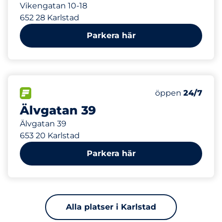
Vikengatan 10-18
652 28 Karlstad
Parkera här
293 m
17
Totalt antal pla
FLÖDE
Antal parkeringsp
Lördag
öppen
24/7
Älvgatan 39
Älvgatan 39
653 20 Karlstad
Parkera här
Alla platser i Karlstad