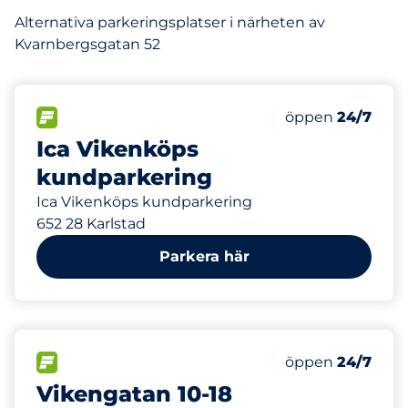
Alternativa parkeringsplatser i närheten av
Kvarnbergsgatan 52
99 m
FLÖDE
Lördag
öppen
24/7
Ica Vikenköps
kundparkering
Ica Vikenköps kundparkering
652 28 Karlstad
Parkera här
238 m
30
Totalt antal pla
FLÖDE
Antal parkeringsp
Lördag
öppen
24/7
Vikengatan 10-18