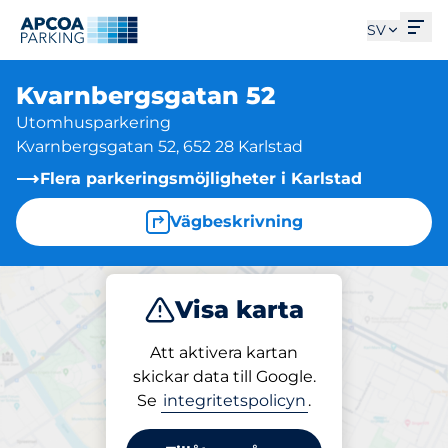
Öpp
SV
Kvarnbergsgatan 52
Utomhusparkering
Kvarnbergsgatan 52, 652 28 Karlstad
Flera parkeringsmöjligheter i Karlstad
Vägbeskrivning
Visa karta
Parkera
Att aktivera kartan
skickar data till Google.
Se
integritetspolicyn
.
Parkering på plats
Kvarnbergsgatan 52