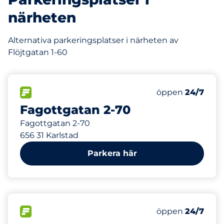
närheten
Alternativa parkeringsplatser i närheten av
Flöjtgatan 1-60
292 m
20
Totalt antal pla
FLÖDE
Antal parkeringsp
Fredag
öppen
24/7
Fagottgatan 2-70
Fagottgatan 2-70
656 31 Karlstad
Parkera här
315 m
0
Totalt antal pla
FLÖDE
Antal parkeringsp
Fredag
öppen
24/7