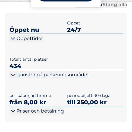
Al
Al
Öppna alla
Stäng alla
Öppet
Öppet nu
24/7
Öppettider
Totalt antal platser
434
Tjänster på parkeringsområdet
per påbörjad timme
periodbiljett 30-dagar
från 8,00 kr
till 250,00 kr
Priser och betalning