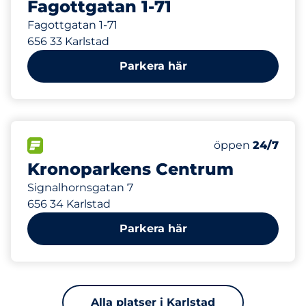
Fagottgatan 1-71
Fagottgatan 1-71
656 33 Karlstad
Parkera här
321 m
150
Totalt antal pla
FLÖDE
Antal parkeringsp
Fredag
öppen
24/7
Kronoparkens Centrum
Signalhornsgatan 7
656 34 Karlstad
Parkera här
Alla platser i Karlstad