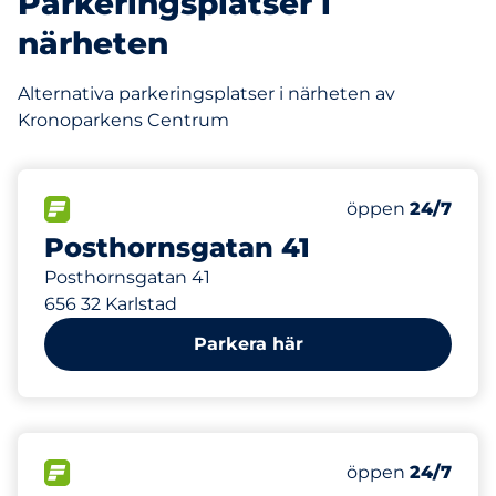
Parkeringsplatser i
närheten
Alternativa parkeringsplatser i närheten av
Kronoparkens Centrum
145 m
0
Totalt antal pl
FLÖDE&nbsp
Antal parkeringsp
Torsdag&nbsp
öppen
24/7
Posthornsgatan 41
Posthornsgatan 41
656 32 Karlstad
Parkera här
153 m
80
Totalt antal pl
FLÖDE&nbsp
Antal parkeringsp
Torsdag&nbsp
öppen
24/7