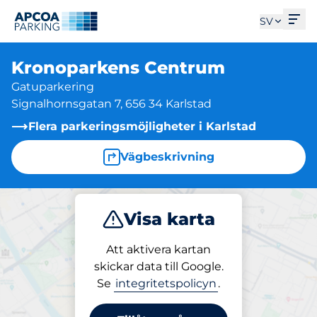
Öpp
SV
Kronoparkens Centrum
Gatuparkering
Signalhornsgatan 7, 656 34 Karlstad
Flera parkeringsmöjligheter i Karlstad
Vägbeskrivning
Visa karta
Parkera
Att aktivera kartan
skickar data till Google.
Se
integritetspolicyn
.
Parkering på plats
Kronoparkens Centrum