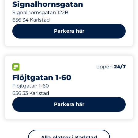
Signalhornsgatan
Signalhornsgatan 122B
656 34 Karlstad
Parkera här
321 m
434
Totalt antal pl
FLÖDE&nbsp
Antal parkeringsp
Torsdag&nbsp
öppen
24/7
Flöjtgatan 1-60
Flöjtgatan 1-60
656 33 Karlstad
Parkera här
Alla platser i Karlstad