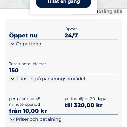
Tillåt en gång
Al
Al
Öppna alla
Stäng alla
Öppet
Öppet nu
24/7
Öppettider
Totalt antal platser
150
Tjänster på parkeringsområdet
per påbörjad 45
periodbiljett 30-dagar
minutersperiod
till 320,00 kr
från 10,00 kr
Priser och betalning