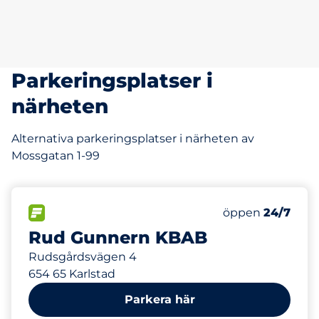
Parkeringsplatser i
närheten
Alternativa parkeringsplatser i närheten av
Mossgatan 1-99
261 m
80
Totalt antal pla
FLÖDE
Antal parkeringsp
öppen
24/7
Rud Gunnern KBAB
Rudsgårdsvägen 4
654 65 Karlstad
Parkera här