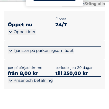
Al
Al
Öppna alla
Stäng alla
Öppet
Öppet nu
24/7
Öppettider
Tjänster på parkeringsområdet
per påbörjad timme
periodbiljett 30-dagar
från 8,00 kr
till 250,00 kr
Priser och betalning