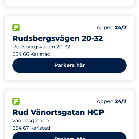
480 m
170
Totalt antal pla
FLÖDE
Antal parkeringsp
öppen
24/7
Rudsbergsvägen 20-32
Rudsbergsvägen 20-32
654 66 Karlstad
Parkera här
490 m
1
Totalt antal pla
FLÖDE
Antal parkeringsp
öppen
24/7
Rud Vänortsgatan HCP
vänortsgatan 7
654 67 Karlstad