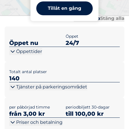
Tiogatan - Duettgatan
Tillåt en gång
Al
Al
Öppna alla
Stäng alla
Öppet
Öppet nu
24/7
Öppettider
Totalt antal platser
140
Tjänster på parkeringsområdet
per påbörjad timme
periodbiljett 30-dagar
från 3,00 kr
till 100,00 kr
Priser och betalning