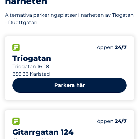
närheten
Alternativa parkeringsplatser i närheten av Tiogatan
- Duettgatan
130 m
20
Totalt antal pla
FLÖDE
Antal parkeringsp
Fredag
öppen
24/7
Triogatan
Triogatan 16-18
656 36 Karlstad
Parkera här
493 m
0
Totalt antal pla
FLÖDE
Antal parkeringsp
Fredag
öppen
24/7
Gitarrgatan 124