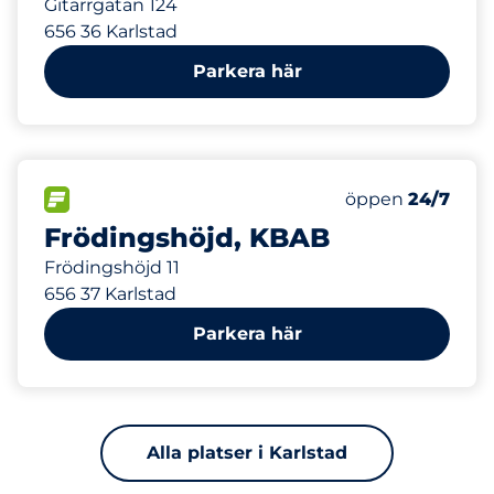
Gitarrgatan 124
656 36 Karlstad
Parkera här
550 m
80
Totalt antal pla
FLÖDE
Antal parkeringsp
Fredag
öppen
24/7
Frödingshöjd, KBAB
Frödingshöjd 11
656 37 Karlstad
Parkera här
Alla platser i Karlstad