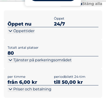
Al
Al
Öppna alla
Stäng alla
Öppet
Öppet nu
24/7
Öppettider
Totalt antal platser
80
Tjänster på parkeringsområdet
per timme
periodbilett 24-tim
från 6,00 kr
till 50,00 kr
Priser och betalning