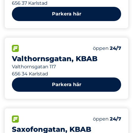
656 37 Karlstad
Parkera här
371 m
80
Totalt antal pla
FLÖDE
Antal parkeringsp
Lördag
öppen
24/7
Valthornsgatan, KBAB
Valthornsgatan 117
656 34 Karlstad
Parkera här
512 m
80
Totalt antal pla
FLÖDE
Antal parkeringsp
Lördag
öppen
24/7
Saxofongatan, KBAB