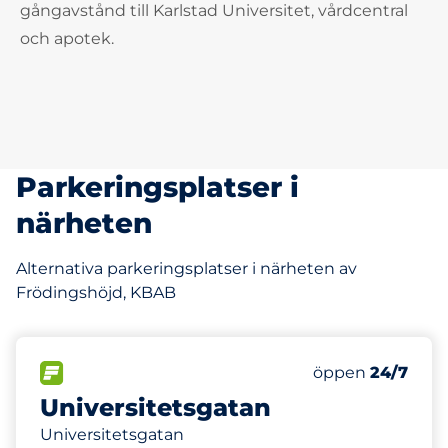
gångavstånd till Karlstad Universitet, vårdcentral
och apotek.
Parkeringsplatser i
närheten
Alternativa parkeringsplatser i närheten av
Frödingshöjd, KBAB
147 m
20
Totalt antal pla
FLÖDE
Antal parkeringsp
Lördag
öppen
24/7
Universitetsgatan
Universitetsgatan