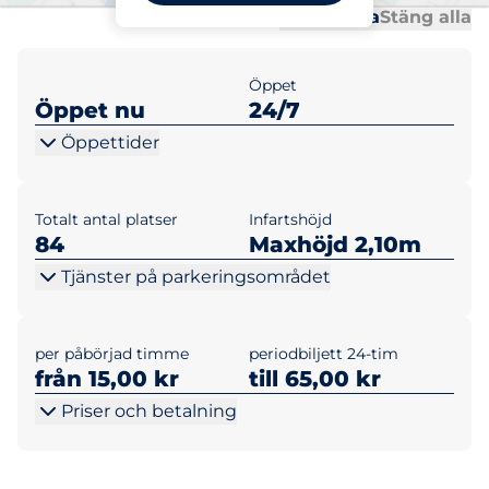
Al
Al
Öppna alla
Stäng alla
Öppet
Öppet nu
24/7
Öppettider
Totalt antal platser
Infartshöjd
84
Maxhöjd 2,10m
Tjänster på parkeringsområdet
per påbörjad timme
periodbiljett 24-tim
från 15,00 kr
till 65,00 kr
Priser och betalning