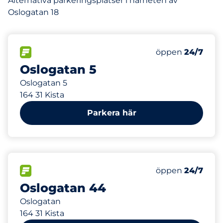
Alternativa parkeringsplatser i närheten av
Oslogatan 18
108 m
78
Totalt antal pla
FLÖDE
Antal parkeringsp
Lördag
öppen
24/7
Oslogatan 5
Oslogatan 5
164 31 Kista
Parkera här
133 m
108
Totalt antal pla
FLÖDE
Antal parkeringsp
Lördag
öppen
24/7
Oslogatan 44
Oslogatan
164 31 Kista