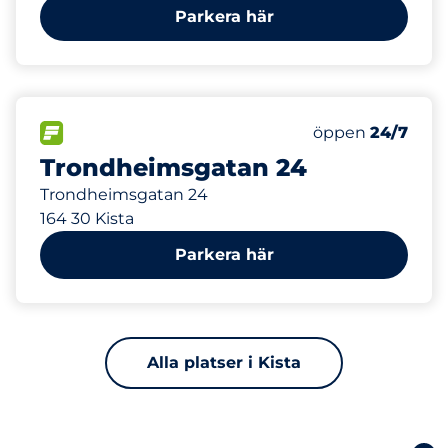
Parkera här
193 m
100
Totalt antal pla
FLÖDE
Antal parkeringsp
Lördag
öppen
24/7
Trondheimsgatan 24
Trondheimsgatan 24
164 30 Kista
Parkera här
Alla platser i Kista