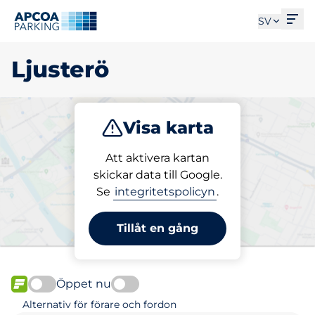
Öpp
SV
Ljusterö
Visa karta
Parkera
Att aktivera kartan
skickar data till Google.
Se
integritetspolicyn
.
Välj din parkeringsplats i
Ljusterö
Tillåt en gång
Öppet nu
FLÖDE
Alternativ för förare och fordon