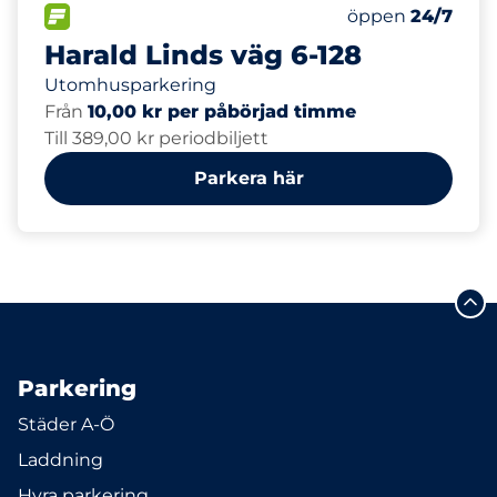
40
Totalt antal pla
FLÖDE
Antal parkeringsp
Fredag
öppen
24/7
Harald Linds väg 6-128
Utomhusparkering
Från
10,00 kr per påbörjad timme
Till 389,00 kr periodbiljett
Parkera här
Parkering
Städer A-Ö
Laddning
Hyra parkering