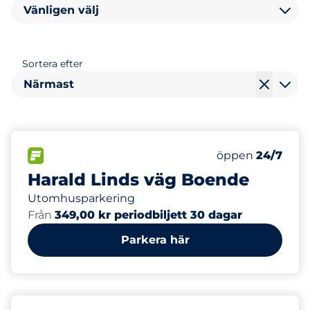
Vänligen välj
Sortera efter
Närmast
100
Totalt antal pla
FLÖDE
Antal parkeringsp
Fredag
öppen
24/7
Harald Linds väg Boende
Utomhusparkering
Från
349,00 kr periodbiljett 30 dagar
Parkera här