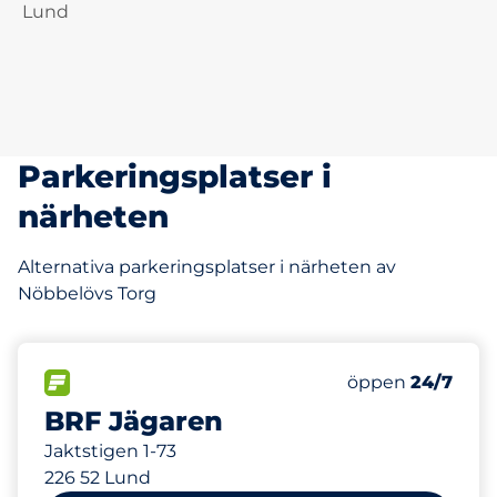
Lund
Parkeringsplatser i
närheten
Alternativa parkeringsplatser i närheten av
Nöbbelövs Torg
185 m
FLÖDE
Lördag
öppen
24/7
BRF Jägaren
Jaktstigen 1-73
226 52 Lund