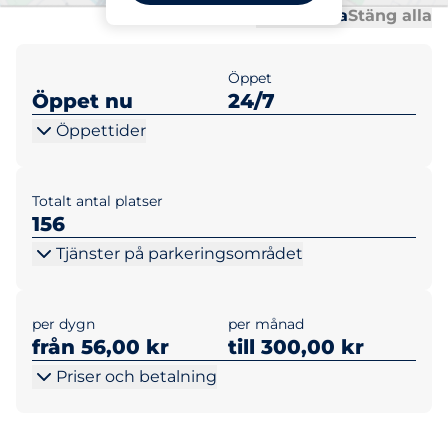
Al
Al
Öppna alla
Stäng alla
Öppet
Öppet nu
24/7
Öppettider
Totalt antal platser
156
Tjänster på parkeringsområdet
per dygn
per månad
från 56,00 kr
till 300,00 kr
Priser och betalning