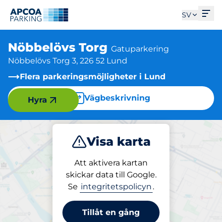
Öpp
SV
Nöbbelövs Torg
Gatuparkering
Nöbbelövs Torg 3, 226 52 Lund
Flera parkeringsmöjligheter i Lund
Vägbeskrivning
Hyra
Visa karta
Parkera
Att aktivera kartan
skickar data till Google.
Se
integritetspolicyn
.
Parkering på plats
Nöbbelövs Torg
Tillåt en gång