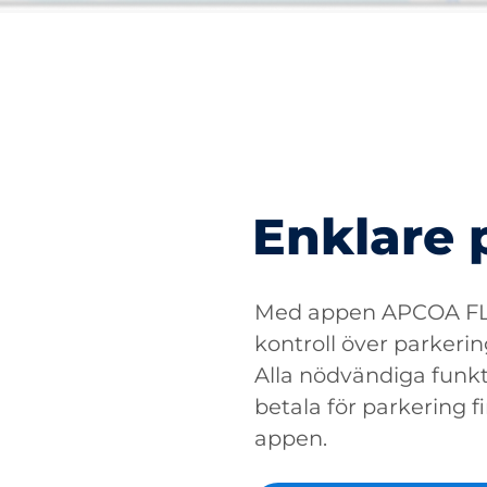
Enklare 
Med appen APCOA FLO
kontroll över parkerin
Alla nödvändiga funkti
betala för parkering fin
appen.