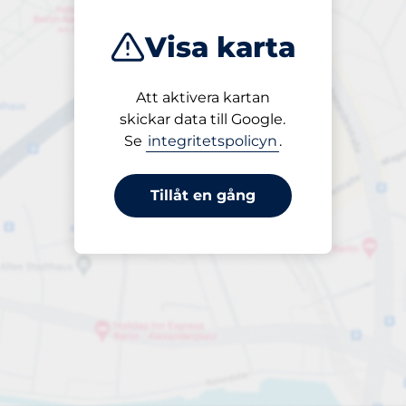
Visa karta
Att aktivera kartan
Öppet
skickar data till Google.
24/7
Se
integritetspolicyn
.
Tillåt en gång