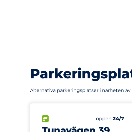
Parkeringspla
Alternativa parkeringsplatser i närheten av
772 m
100
Totalt antal p
FLÖDE&nbsp
Antal parkering
Torsdag&nbsp
öppen
24/7
Tunavägen 39