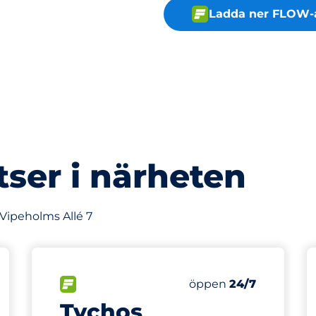
Ladda ner FLOW-
tser i närheten
 Vipeholms Allé 7
780 m
latser&nbsp
splatser:
FLÖDE&nbsp
Torsdag&nbsp
öppen
24/7
Tychos