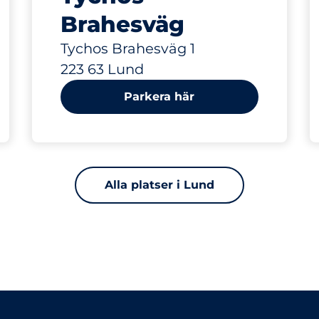
Brahesväg
Tychos Brahesväg 1
223 63 Lund
Parkera här
Alla platser i Lund