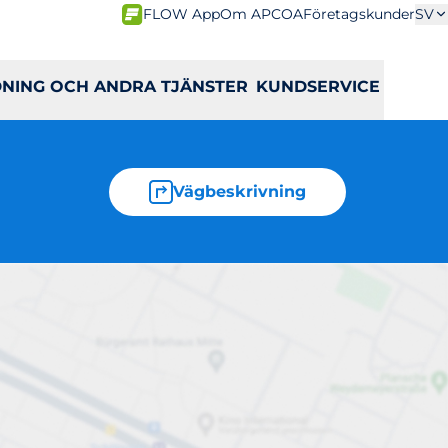
FLOW App
Om APCOA
Företagskunder
SV
DNING OCH ANDRA TJÄNSTER
KUNDSERVICE
Vägbeskrivning