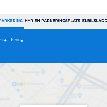
 PARKERING
HYR EN PARKERINGSPLATS
ELBILSLAD
usparkering
Parkering på plats
Vipeholms Allé 7