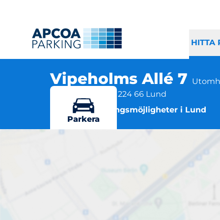
HITTA
Vipeholms Allé 7
Utomh
Vipeholms Allé 7, 224 66 Lund
Flera parkeringsmöjligheter i Lund
Parkera