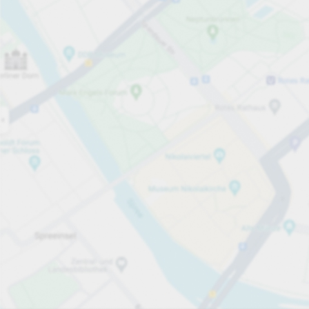
Öppet nu
Öppettider
Totalt antal platser
79
Tjänster på parkeringsområdet
per påbörjad timme
Från 13,00 kr
Priser och betalning