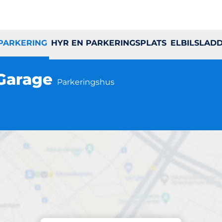
 PARKERING
HYR EN PARKERINGSPLATS
ELBILSLAD
 Garage
Parkeringshus
Parkering på plats
d Trade Center Ga