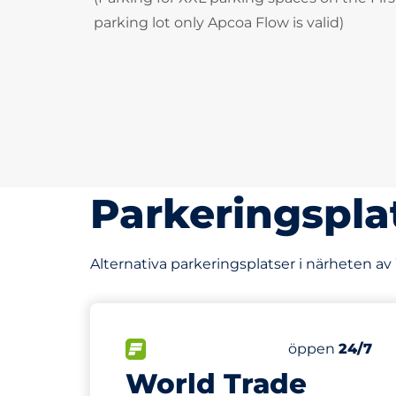
parking lot only Apcoa Flow is valid)
Parkeringspla
Alternativa parkeringsplatser i närheten a
427
8
Totalt antal p
Electric Car 
FLÖDE
Antal parkering
Lördag
öppen
24/7
World Trade