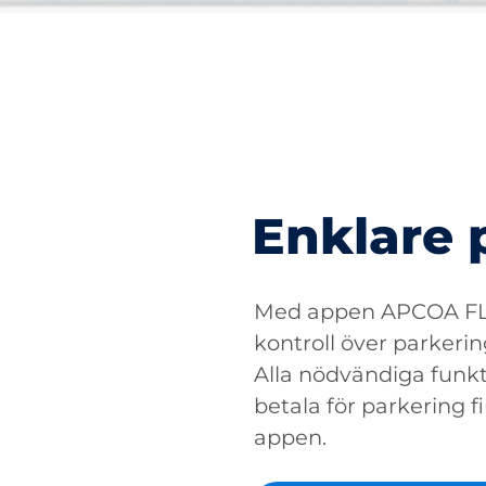
Enklare 
Med appen APCOA FLO
kontroll över parkerin
Alla nödvändiga funkti
betala för parkering fin
appen.