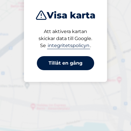
Visa karta
Att aktivera kartan
Öppet
skickar data till Google.
24/7
Se
integritetspolicyn
.
Tillåt en gång
Infartshöjd
Maxhöjd 2,10m
periodbiljett 24-tim
till 260,00 kr