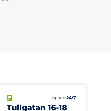
733 m
128
Totalt antal platser
r:
FLÖDE
Antal parkeringsplatser:
Lördag
öppen
24/7
Tullgatan 16-18