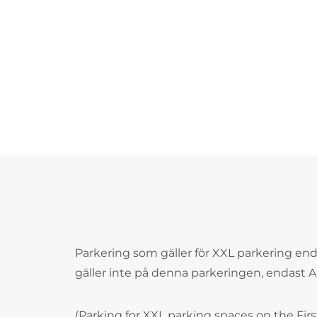
Parkering som gäller för XXL parkering en
gäller inte på denna parkeringen, endast Ap
(Parking for XXL parking spaces on the Firs