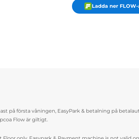
Ladda ner FLOW-
dast på första våningen, EasyPark & betalning på betala
coa Flow är giltigt.
t Floor only, Easypark & Payment machine is not valid on