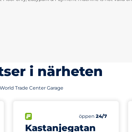
tser i närheten
v World Trade Center Garage
679 m
7
latser
Charging Spaces
Totalt antal platser
splatser:
FLÖDE
Antal parkeringsplatse
Lördag
öppen
24/7
Kastanjegatan