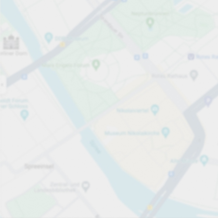
Öppet nu
Öppettider
Totalt antal platser
8
Tjänster på parkeringsområdet
per påbörjad timme
från 40,00 kr
Priser och betalning