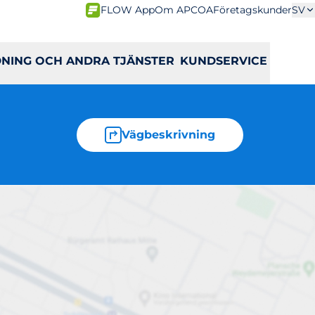
FLOW App
Om APCOA
Företagskunder
SV
DNING OCH ANDRA TJÄNSTER
KUNDSERVICE
Vägbeskrivning
rage