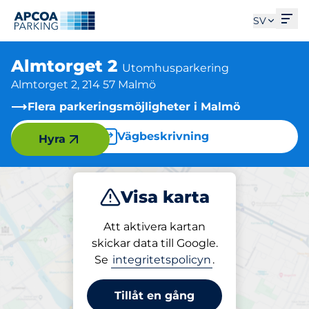
Öpp
SV
Almtorget 2
Utomhusparkering
Almtorget 2, 214 57 Malmö
Flera parkeringsmöjligheter i Malmö
Vägbeskrivning
Hyra
Visa karta
Parkera
Att aktivera kartan
skickar data till Google.
Se
integritetspolicyn
.
Parkering på plats
Almtorget 2
Tillåt en gång