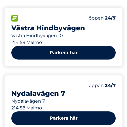
185 m
25
Totalt antal pla
FLÖDE
Antal parkeringsp
öppen
24/7
Västra Hindbyvägen
Västra Hindbyvägen 10
214 58 Malmö
Parkera här
215 m
öppen
24/7
Nydalavägen 7
Nydalavägen 7
214 58 Malmö
Parkera här