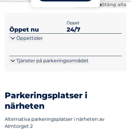
Al
Al
Öppna alla
Stäng alla
Öppet
Öppet nu
24/7
Öppettider
Tjänster på parkeringsområdet
Parkeringsplatser i
närheten
Alternativa parkeringsplatser i närheten av
Almtorget 2