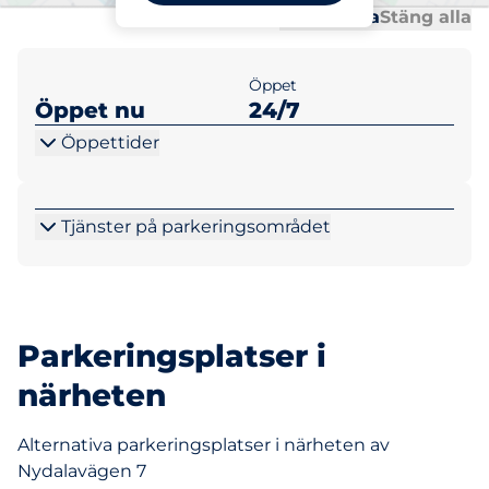
Al
Al
Öppna alla
Stäng alla
Öppet
Öppet nu
24/7
Öppettider
Tjänster på parkeringsområdet
Parkeringsplatser i
närheten
Alternativa parkeringsplatser i närheten av
Nydalavägen 7