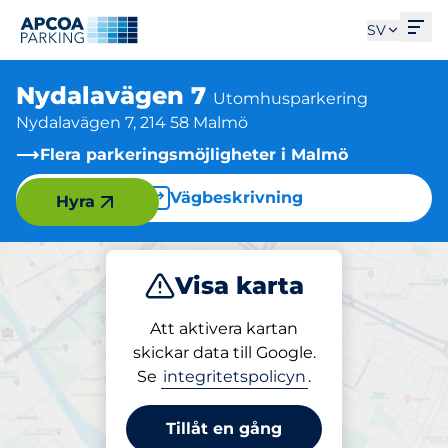
Öpp
SV
Nydalavägen 7
Utomhusparkering
Nydalavägen 7, 214 58 Malmö
Flera parkeringsmöjligheter i Malmö
Vägbeskrivning
Hyra
Visa karta
Parkera
Att aktivera kartan
skickar data till Google.
Se
integritetspolicyn
.
Parkering på plats
Nydalavägen 7
Tillåt en gång