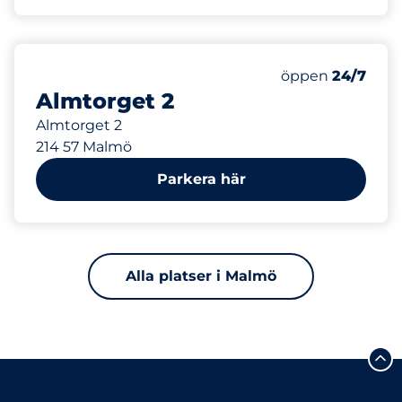
215 m
Torsdag&nbsp
öppen
24/7
Almtorget 2
Almtorget 2
214 57 Malmö
Parkera här
Alla platser i Malmö