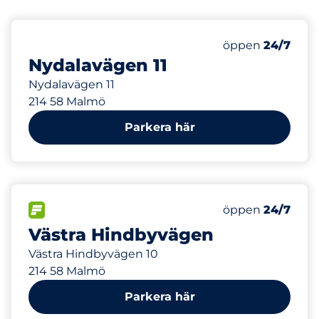
82 m
Torsdag&nbsp
öppen
24/7
Nydalavägen 11
Nydalavägen 11
214 58 Malmö
Parkera här
212 m
25
Totalt antal pl
FLÖDE&nbsp
Antal parkeringsp
Torsdag&nbsp
öppen
24/7
Västra Hindbyvägen
Västra Hindbyvägen 10
214 58 Malmö
Parkera här