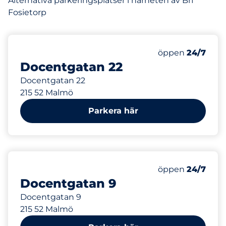
Alternativa parkeringsplatser i närheten av Brf
Fosietorp
427 m
Fredag
öppen
24/7
Docentgatan 22
Docentgatan 22
215 52 Malmö
Parkera här
453 m
Fredag
öppen
24/7
Docentgatan 9
Docentgatan 9
215 52 Malmö