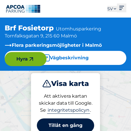
Öpp
SV
Brf Fosietorp
Utomhusparkering
Tornfalksgatan 9, 215 60 Malmö
Flera parkeringsmöjligheter i Malmö
Vägbeskrivning
Hyra
Visa karta
Parkera
Ladda
Att aktivera kartan
skickar data till Google.
Se
integritetspolicyn
.
Parkering på plats
Brf Fosietorp
Tillåt en gång