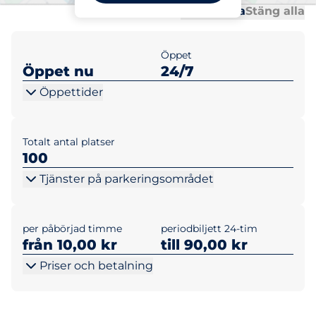
Al
Al
Öppna alla
Stäng alla
Öppet
Öppet nu
24/7
Öppettider
Totalt antal platser
100
Tjänster på parkeringsområdet
per påbörjad timme
periodbiljett 24-tim
från 10,00 kr
till 90,00 kr
Priser och betalning