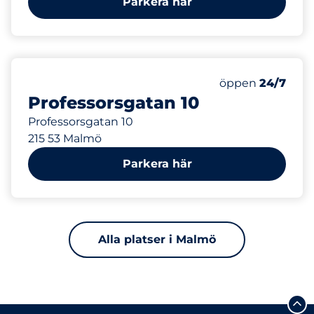
Parkera här
456 m
Fredag
öppen
24/7
Professorsgatan 10
Professorsgatan 10
215 53 Malmö
Parkera här
Alla platser i Malmö