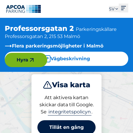
Öpp
SV
Professorsgatan 2
Parkeringskällare
Professorsgatan 2, 215 53 Malmö
Flera parkeringsmöjligheter i Malmö
Vägbeskrivning
Hyra
Visa karta
Parkera
Att aktivera kartan
skickar data till Google.
Se
integritetspolicyn
.
Parkering på plats
Professorsgatan 2
Tillåt en gång