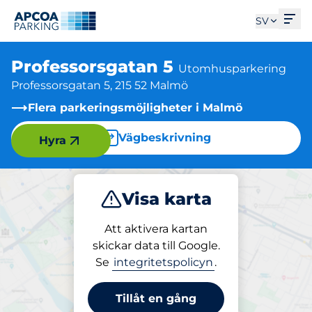
Öpp
SV
Professorsgatan 5
Utomhusparkering
Professorsgatan 5, 215 52 Malmö
Flera parkeringsmöjligheter i Malmö
Vägbeskrivning
Hyra
Visa karta
Parkera
Att aktivera kartan
skickar data till Google.
Se
integritetspolicyn
.
Parkering på plats
Professorsgatan 5
Tillåt en gång