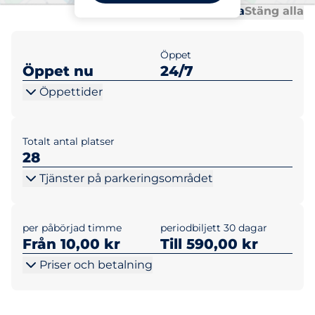
Al
Al
Öppna alla
Stäng alla
Öppet
Öppet nu
24/7
Öppettider
Totalt antal platser
28
Tjänster på parkeringsområdet
per påbörjad timme
periodbiljett 30 dagar
Från 10,00 kr
Till 590,00 kr
Priser och betalning