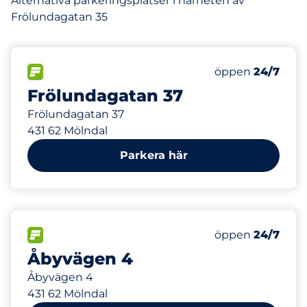
Alternativa parkeringsplatser i närheten av
Frölundagatan 35
47 m
35
Totalt antal pl
FLÖDE&nbsp
Antal parkeringsp
Torsdag&nbsp
öppen
24/7
Frölundagatan 37
Frölundagatan 37
431 62 Mölndal
Parkera här
144 m
0
Electric Car Ch
FLÖDE&nbsp
Antal parkeringsp
Torsdag&nbsp
öppen
24/7
Åbyvägen 4
Åbyvägen 4
431 62 Mölndal