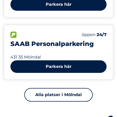
Parkera här
688 m
100
Totalt antal pl
FLÖDE&nbsp
Antal parkeringsp
Torsdag&nbsp
öppen
24/7
SAAB Personalparkering
431 35 Mölndal
Parkera här
Alla platser i Mölndal