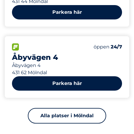
431 44 Mölndal
Parkera här
711 m
0
Electric Car Ch
FLÖDE
Antal parkeringsp
Lördag
öppen
24/7
Åbyvägen 4
Åbyvägen 4
431 62 Mölndal
Parkera här
Alla platser i Mölndal