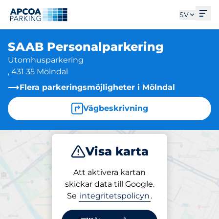
Öpp
SV
SAAB Personalparkering
Utomhusparkering
, 431 35 Mölndal
Flera parkeringsmöjligheter i Mölndal
Vägbeskrivning
Visa karta
Parkera
Att aktivera kartan
skickar data till Google.
Se
integritetspolicyn
.
Parkering på plats
SAAB Personalparkering