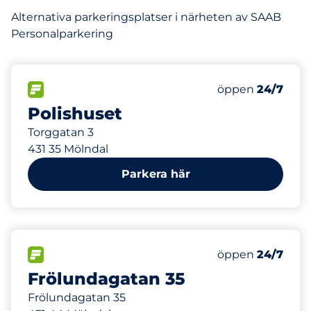
Alternativa parkeringsplatser i närheten av SAAB
Personalparkering
417 m
100
Totalt antal pla
FLÖDE
Antal parkeringsp
Lördag
öppen
24/7
Polishuset
Torggatan 3
431 35 Mölndal
Parkera här
688 m
28
Totalt antal pla
FLÖDE
Antal parkeringsp
Lördag
öppen
24/7
Frölundagatan 35
Frölundagatan 35