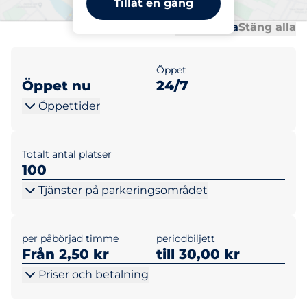
Tillåt en gång
Al
Al
Öppna alla
Stäng alla
Öppet
Öppet nu
24/7
Öppettider
Totalt antal platser
100
Tjänster på parkeringsområdet
per påbörjad timme
periodbiljett
Från 2,50 kr
till 30,00 kr
Priser och betalning