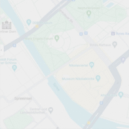
Öppet nu
Öppettider
Tjänster på parkeringsområdet
Visa priser
Priser och betalning