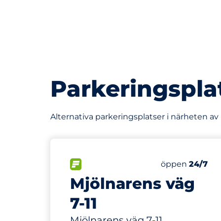
Parkeringspla
Alternativa parkeringsplatser i närheten av
30 m
6
Totalt antal p
FLÖDE
Antal parkering
Lördag
öppen
24/7
Mjölnarens väg
7-11
Mjölnarens väg 7-11