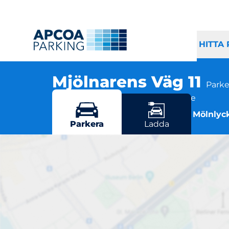
HITTA
Mjölnarens Väg 11
Parke
Mjölnarens väg 11, 435 35 Mölnlycke
Flera parkeringsmöjligheter i Mölnlyc
Parkera
Ladda