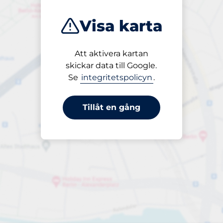
Visa karta
Att aktivera kartan
Öppet
skickar data till Google.
24/7
Se
integritetspolicyn
.
Tillåt en gång