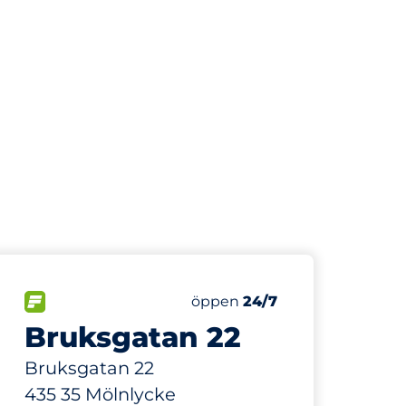
66 m
0
Electric Car Charging Spac
r:
FLÖDE
Antal parkeringsplatser:
Lördag
öppen
24/7
Bruksgatan 22
Bruksgatan 22
435 35 Mölnlycke