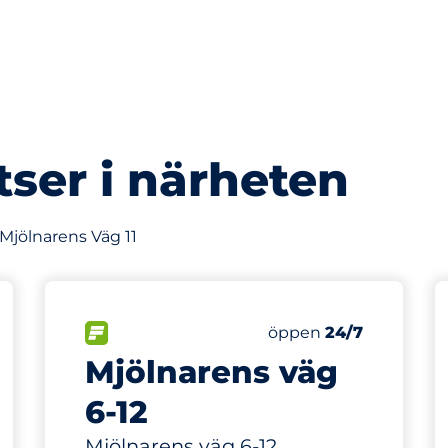
tser i närheten
 Mjölnarens Väg 11
47 m
6
latser
Totalt antal platser
splatser:
FLÖDE
Antal parkeringsplatse
Lördag
öppen
24/7
Mjölnarens väg
6-12
Mjölnarens väg 6-12