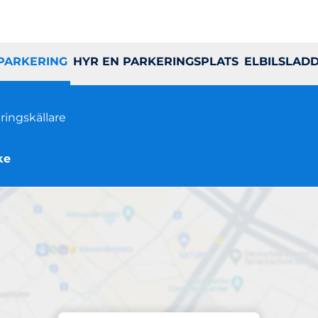
 PARKERING
HYR EN PARKERINGSPLATS
ELBILSLAD
ringskällare
ke
Parkering på plats
Mjölnarens Väg 11