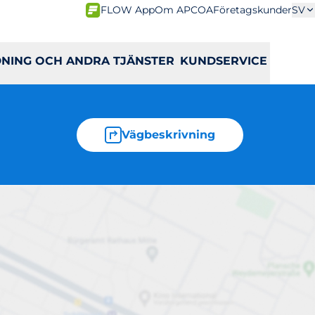
FLOW App
Om APCOA
Företagskunder
SV
DNING OCH ANDRA TJÄNSTER
KUNDSERVICE
Vägbeskrivning