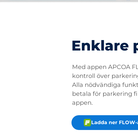
Enklare 
Med appen APCOA FLO
kontroll över parkerin
Alla nödvändiga funkti
betala för parkering fin
appen.
Ladda ner FLOW-