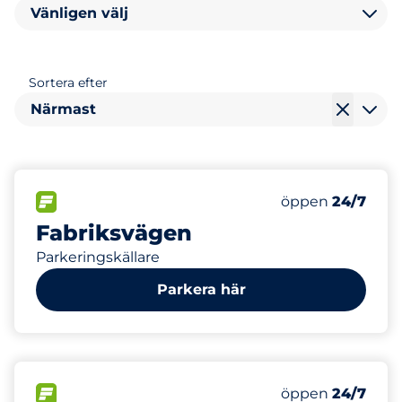
Vänligen välj
Sortera efter
Närmast
0
Electric Car Ch
FLÖDE&nbsp
Antal parkeringsp
Fredag&nbsp
öppen
24/7
Fabriksvägen
Parkeringskällare
Parkera här
7
Totalt antal pl
FLÖDE&nbsp
Antal parkeringsp
Fredag&nbsp
öppen
24/7