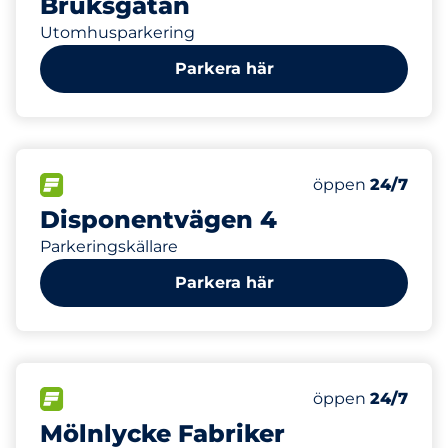
Bruksgatan
Utomhusparkering
Parkera här
0
Electric Car Ch
FLÖDE&nbsp
Antal parkeringsp
Fredag&nbsp
öppen
24/7
Disponentvägen 4
Parkeringskällare
Parkera här
998
30
Totalt antal pl
Electric Car Ch
FLÖDE&nbsp
Antal parkeringsp
Fredag&nbsp
öppen
24/7
Mölnlycke Fabriker