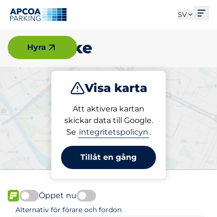
Öpp
SV
Mölnlycke
Hyra
Visa karta
Parkera
Ladda
Att aktivera kartan
skickar data till Google.
Se
integritetspolicyn
.
Välj din parkeringsplats i
Mölnlycke
Tillåt en gång
Öppet nu
FLÖDE
Alternativ för förare och fordon