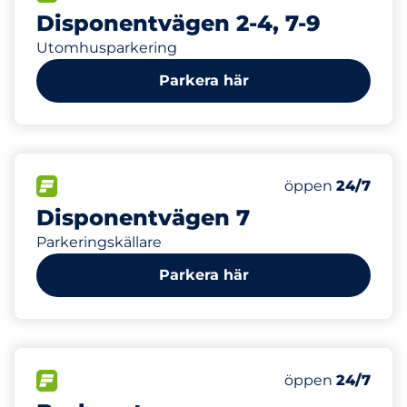
Disponentvägen 2-4, 7-9
Utomhusparkering
Parkera här
0
Electric Car Ch
FLÖDE&nbsp
Antal parkeringsp
Fredag&nbsp
öppen
24/7
Disponentvägen 7
Parkeringskällare
Parkera här
74
Totalt antal pl
FLÖDE&nbsp
Antal parkeringsp
Fredag&nbsp
öppen
24/7