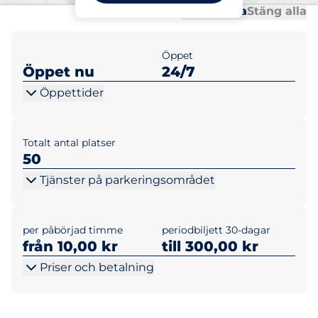
Al
Al
Öppna alla
Stäng alla
Öppet
Öppet nu
24/7
Öppettider
Totalt antal platser
50
Tjänster på parkeringsområdet
per påbörjad timme
periodbiljett 30-dagar
från 10,00 kr
till 300,00 kr
Priser och betalning