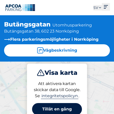
Öpp
SV
Butängsgatan
Utomhusparkering
Butängsgatan 38, 602 23 Norrköping
Flera parkeringsmöjligheter i Norrköping
Vägbeskrivning
Visa karta
Parkera
Att aktivera kartan
skickar data till Google.
Se
integritetspolicyn
.
Parkering på plats
Butängsgatan
Tillåt en gång