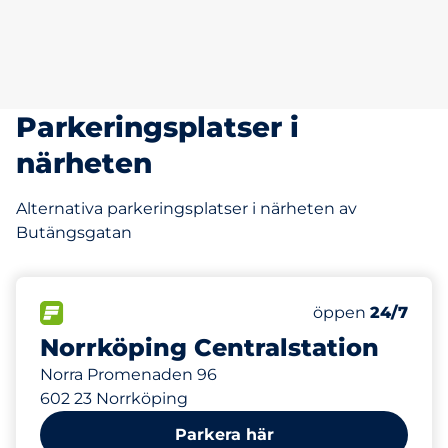
Parkeringsplatser i
närheten
Alternativa parkeringsplatser i närheten av
Butängsgatan
113 m
50
Totalt antal pla
FLÖDE
Antal parkeringsp
Fredag
öppen
24/7
Norrköping Centralstation
Norra Promenaden 96
602 23 Norrköping
Parkera här