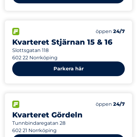
222 m
10
Totalt antal pla
FLÖDE
Antal parkeringsp
Fredag
öppen
24/7
Kvarteret Stjärnan 15 & 16
Slottsgatan 118
602 22 Norrköping
Parkera här
476 m
15
Totalt antal pla
FLÖDE
Antal parkeringsp
Fredag
öppen
24/7
Kvarteret Gördeln
Tunnbindaregatan 28
602 21 Norrköping