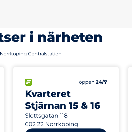
tser i närheten
 Norrköping Centralstation
131 m
10
latser&nbsp
Totalt antal platser&
splatser:
FLÖDE&nbsp
Antal parkeringsplatse
Torsdag&nbsp
öppen
24/7
Kvarteret
Stjärnan 15 & 16
Slottsgatan 118
602 22 Norrköping