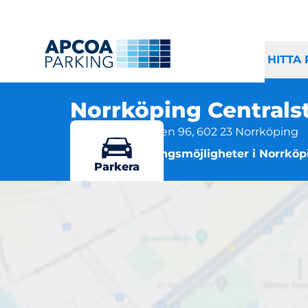
HITTA
Norrköping Centrals
Norra Promenaden 96, 602 23 Norrköping
Flera parkeringsmöjligheter i Norrköp
Parkera
Norr