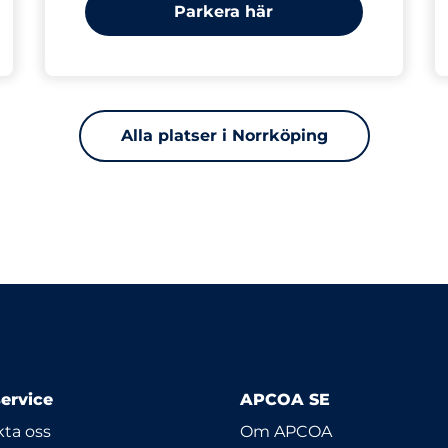
Parkera här
Alla platser i Norrköping
ervice
APCOA SE
ta oss
Om APCOA