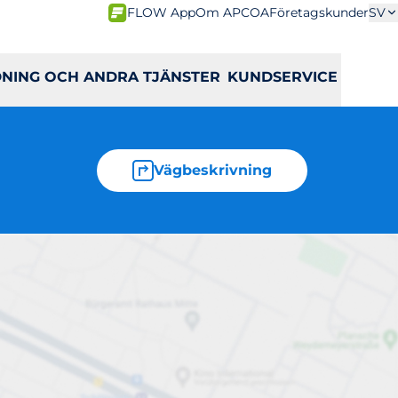
FLOW App
Om APCOA
Företagskunder
SV
DNING OCH ANDRA TJÄNSTER
KUNDSERVICE
Vägbeskrivning
ion