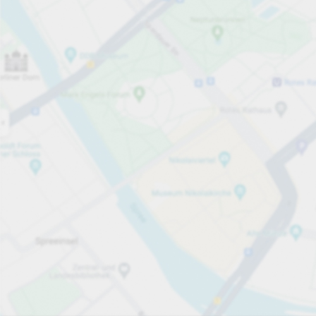
Öppet nu
Öppettider
Totalt antal platser
50
Tjänster på parkeringsområdet
per påbörjad 20 minuter
från 20,00 kr
Priser och betalning