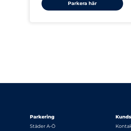
Parkera här
Parkering
Kunds
Städer A-Ö
Kontak