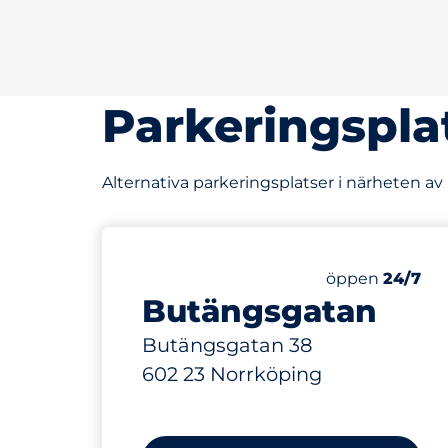
Parkeringspla
Alternativa parkeringsplatser i närheten av
113 m
50
Totalt antal p
Antal parkering
Torsdag&nbsp
öppen
24/7
Butängsgatan
Butängsgatan 38
602 23 Norrköping