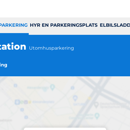
 PARKERING
HYR EN PARKERINGSPLATS
ELBILSLAD
tation
Utomhusparkering
ing
Parkering på plats
köping Centralstat