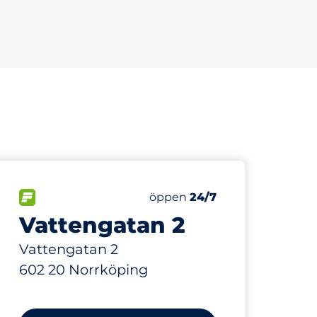
427 m
nbsp
r:
FLÖDE&nbsp
Torsdag&nbsp
öppen
24/7
Vattengatan 2
Vattengatan 2
602 20 Norrköping