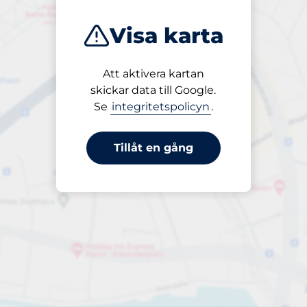
Visa karta
Att aktivera kartan
Öppet
skickar data till Google.
24/7
Se
integritetspolicyn
.
Tillåt en gång