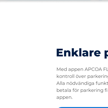
Enklare 
Med appen APCOA FLO
kontroll över parkerin
Alla nödvändiga funkti
betala för parkering fin
appen.