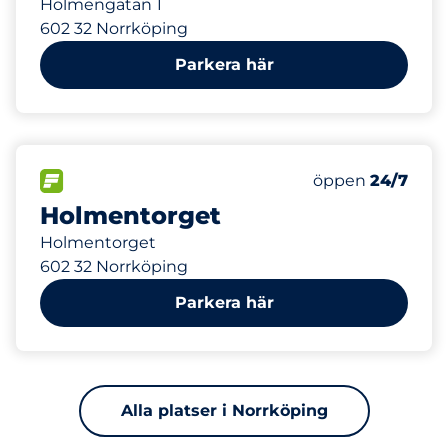
Holmengatan 1
602 32 Norrköping
Parkera här
437 m
54
Totalt antal pl
FLÖDE&nbsp
Antal parkeringsp
Torsdag&nbsp
öppen
24/7
Holmentorget
Holmentorget
602 32 Norrköping
Parkera här
Alla platser i Norrköping