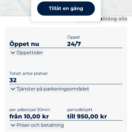
Kopparhusen - Bommen
Tillåt en gång
Al
Al
Öppna alla
Stäng alla
Öppet
Öppet nu
24/7
Öppettider
Totalt antal platser
32
Tjänster på parkeringsområdet
per påbörjad 30min
periodbiljett
från 10,00 kr
till 950,00 kr
Priser och betalning