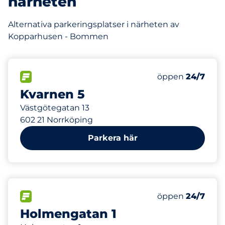
närheten
Alternativa parkeringsplatser i närheten av
Kopparhusen - Bommen
334 m
6
Totalt antal pl
FLÖDE&nbsp
Antal parkeringsp
Torsdag&nbsp
öppen
24/7
Kvarnen 5
Västgötegatan 13
602 21 Norrköping
Parkera här
356 m
25
Totalt antal pl
FLÖDE&nbsp
Antal parkeringsp
Torsdag&nbsp
öppen
24/7
Holmengatan 1