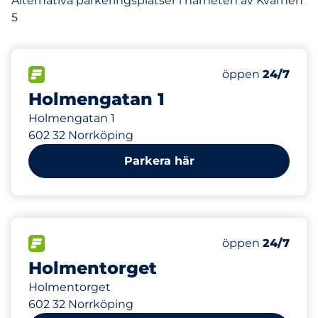
Alternativa parkeringsplatser i närheten av Kvarnen
5
217 m
25
Totalt antal pl
FLÖDE&nbsp
Antal parkeringsp
Torsdag&nbsp
öppen
24/7
Holmengatan 1
Holmengatan 1
602 32 Norrköping
Parkera här
252 m
54
Totalt antal pl
FLÖDE&nbsp
Antal parkeringsp
Torsdag&nbsp
öppen
24/7
Holmentorget
Holmentorget
602 32 Norrköping