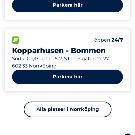
Parkera här
334 m
32
4
Totalt antal pl
Electric Car Ch
FLÖDE&nbsp
Antal parkeringsp
Torsdag&nbsp
öppen
24/7
Kopparhusen - Bommen
Södra Grytsgatan 5-7, S:t Persgatan 21-27
602 33 Norrköping
Parkera här
Alla platser i Norrköping