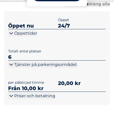
Al
Al
Öppna alla
Stäng alla
Öppet
Öppet nu
24/7
Öppettider
Totalt antal platser
6
Tjänster på parkeringsområdet
per påbörjad timme
20,00 kr
Från 10,00 kr
Priser och betalning