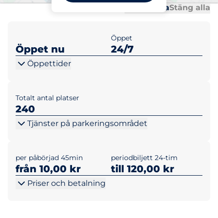
Al
Al
Öppna alla
Stäng alla
Öppet
Öppet nu
24/7
Öppettider
Totalt antal platser
240
Tjänster på parkeringsområdet
per påbörjad 45min
periodbiljett 24-tim
från 10,00 kr
till 120,00 kr
Priser och betalning