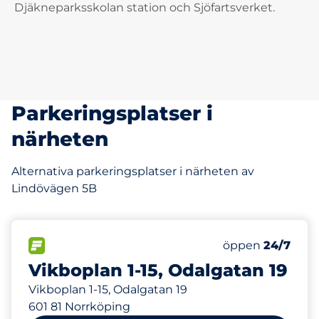
Djäkneparksskolan station och Sjöfartsverket.
Parkeringsplatser i
närheten
Alternativa parkeringsplatser i närheten av
Lindövägen 5B
317 m
8
Electric Car Ch
FLÖDE&nbsp
Antal parkeringsp
Torsdag&nbsp
öppen
24/7
Vikboplan 1-15, Odalgatan 19
Vikboplan 1-15, Odalgatan 19
601 81 Norrköping