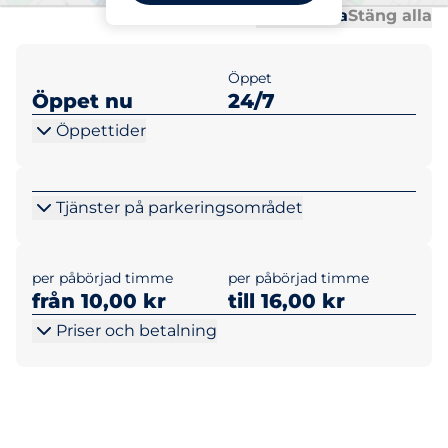
Al
Al
Öppna alla
Stäng alla
Öppet
Öppet nu
24/7
Öppettider
Tjänster på parkeringsområdet
per påbörjad timme
per påbörjad timme
från 10,00 kr
till 16,00 kr
Priser och betalning