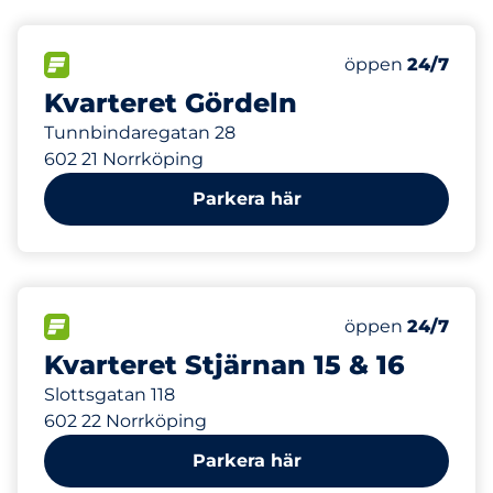
33 m
15
Totalt antal pla
FLÖDE
Antal parkeringsp
Måndag
öppen
24/7
Kvarteret Gördeln
Tunnbindaregatan 28
602 21 Norrköping
Parkera här
307 m
10
Totalt antal pla
FLÖDE
Antal parkeringsp
Måndag
öppen
24/7
Kvarteret Stjärnan 15 & 16
Slottsgatan 118
602 22 Norrköping
Parkera här