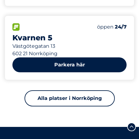
345 m
6
Totalt antal pla
FLÖDE
Antal parkeringsp
Måndag
öppen
24/7
Kvarnen 5
Västgötegatan 13
602 21 Norrköping
Parkera här
Alla platser i Norrköping