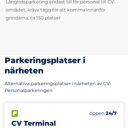
Långtidsparkering endast till för personal till CV-
området, krävs tagg för att komma innanför
grindarna, ca 150 platser
Parkeringsplatser i
närheten
Alternativa parkeringsplatser i närheten av CV-
Personalparkeringen
272 m
30
Totalt antal pla
FLÖDE
Antal parkeringsp
öppen
24/7
CV Terminal