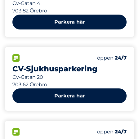
Cv-Gatan 4
703 82 Örebro
Parkera här
371 m
50
Totalt antal pla
FLÖDE
Antal parkeringsp
öppen
24/7
CV-Sjukhusparkering
Cv-Gatan 20
703 62 Örebro
Parkera här
373 m
5
Totalt antal pla
FLÖDE
Antal parkeringsp
öppen
24/7