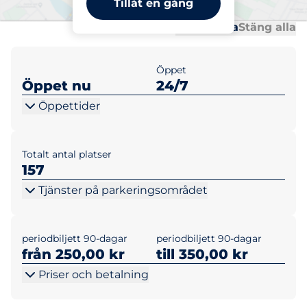
Tillåt en gång
Al
Al
Öppna alla
Stäng alla
Öppet
Öppet nu
24/7
Öppettider
Totalt antal platser
157
Tjänster på parkeringsområdet
periodbiljett 90-dagar
periodbiljett 90-dagar
från 250,00 kr
till 350,00 kr
Priser och betalning