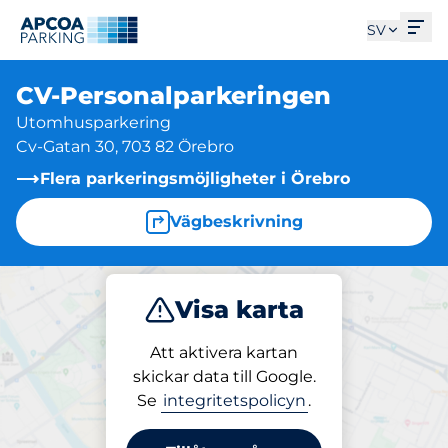
Öpp
SV
CV-Personalparkeringen
Utomhusparkering
Cv-Gatan 30, 703 82 Örebro
Flera parkeringsmöjligheter i Örebro
Vägbeskrivning
Visa karta
Parkera
Att aktivera kartan
skickar data till Google.
Se
integritetspolicyn
.
Parkering på plats
CV-Personalparkeringen