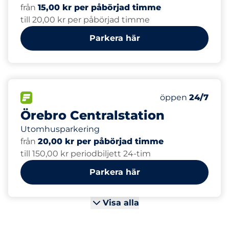
från
15,00 kr per påbörjad timme
till 20,00 kr per påbörjad timme
Parkera här
64
Totalt antal pl
FLÖDE&nbsp
Antal parkeringsp
Torsdag&nbsp
öppen
24/7
Örebro Centralstation
Utomhusparkering
från
20,00 kr per påbörjad timme
till 150,00 kr periodbiljett 24-tim
Parkera här
Visa alla