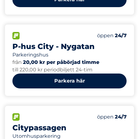
140
Totalt antal pl
FLÖDE&nbsp
Antal parkeringsp
Torsdag&nbsp
öppen
24/7
P-hus City - Nygatan
Parkeringshus
från
20,00 kr per påbörjad timme
till 220,00 kr periodbiljett 24-tim
Parkera här
80
Totalt antal pl
FLÖDE&nbsp
Antal parkeringsp
Torsdag&nbsp
öppen
24/7
Citypassagen
Utomhusparkering