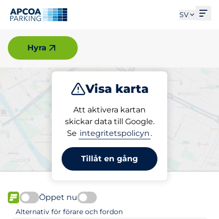
Öpp
SV
Örebro
Hyra
Visa karta
Parkera
Ladda
Att aktivera kartan
skickar data till Google.
Se
integritetspolicyn
.
Välj din parkeringsplats i
Örebro
Tillåt en gång
Öppet nu
FLÖDE
Alternativ för förare och fordon