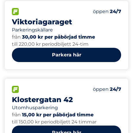
60
Totalt antal pl
FLÖDE&nbsp
Antal parkeringsp
Torsdag&nbsp
öppen
24/7
Viktoriagaraget
Parkeringskällare
från
30,00 kr per påbörjad timme
till 220,00 kr periodbiljett 24-tim
Parkera här
5
Electric Car Ch
FLÖDE&nbsp
Antal parkeringsp
Torsdag&nbsp
öppen
24/7
Klostergatan 42
Utomhusparkering
från
15,00 kr per påbörjad timme
till 150,00 kr periodbiljett 24 timmar
Parkera här