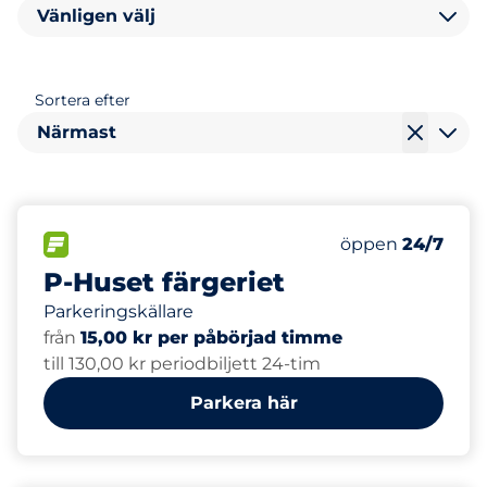
Vänligen välj
Sortera efter
Närmast
170
Totalt antal pl
FLÖDE&nbsp
Antal parkeringsp
Torsdag&nbsp
öppen
24/7
P-Huset färgeriet
Parkeringskällare
från
15,00 kr per påbörjad timme
till 130,00 kr periodbiljett 24-tim
Parkera här