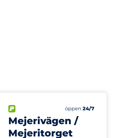
706 m
500
Totalt antal platser
r:
FLÖDE
Antal parkeringsplatser:
Fredag
öppen
24/7
Mejerivägen /
Mejeritorget