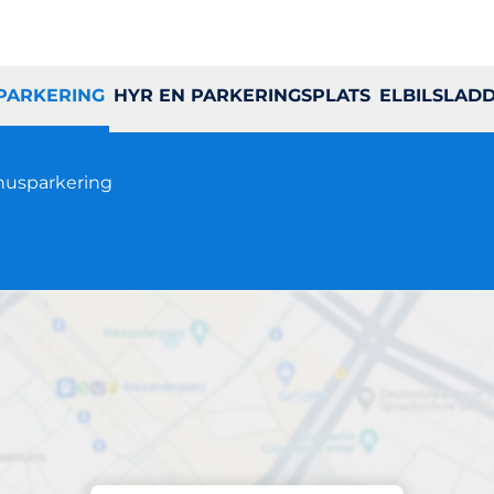
 PARKERING
HYR EN PARKERINGSPLATS
ELBILSLAD
usparkering
Parkering på plats
Hjortstorpsplan 1