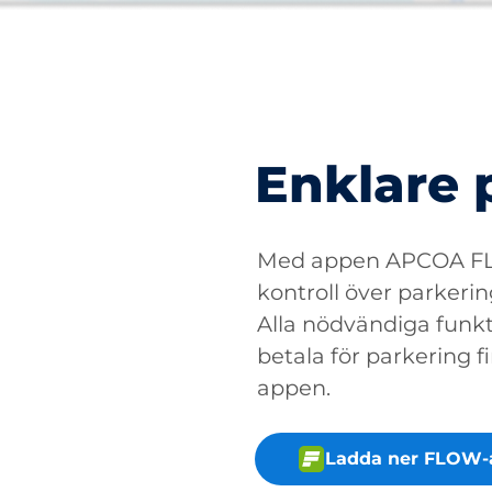
Enklare 
Med appen APCOA FLO
kontroll över parkerin
Alla nödvändiga funkti
betala för parkering fin
appen.
Ladda ner FLOW-