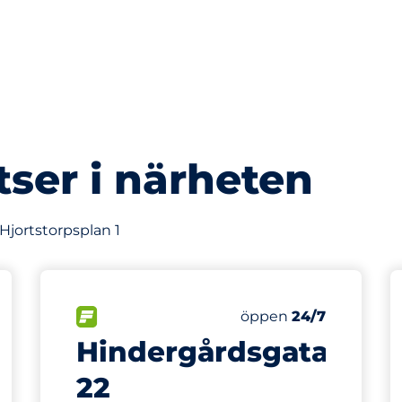
tser i närheten
 Hjortstorpsplan 1
426 m
25
latser
Totalt antal platser
splatser:
FLÖDE
Antal parkeringsplatse
Fredag
öppen
24/7
Hindergårdsgatan
22