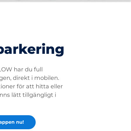
parkering
W har du full
gen, direkt i mobilen.
oner för att hitta eller
ns lätt tillgängligt i
appen nu!