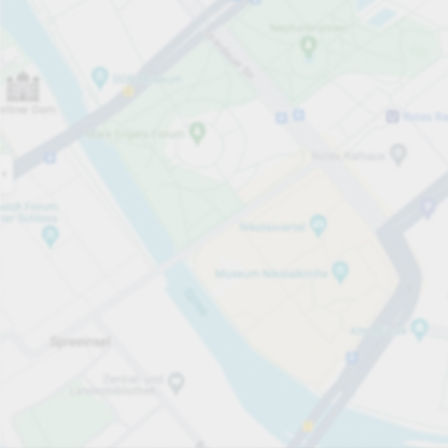
Öppet nu
Öppettider
Tjänster på parkeringsområdet
per påbörjad timme
från 3,00 kr
Priser och betalning