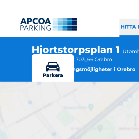
HITTA
Hjortstorpsplan 1
Utomh
Hjortstorpsplan 1, 703_66 Örebro
Flera parkeringsmöjligheter i Örebro
Parkera