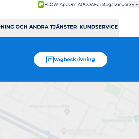
FLOW App
Om APCOA
Företagskunder
SV
DNING OCH ANDRA TJÄNSTER
KUNDSERVICE
Vägbeskrivning