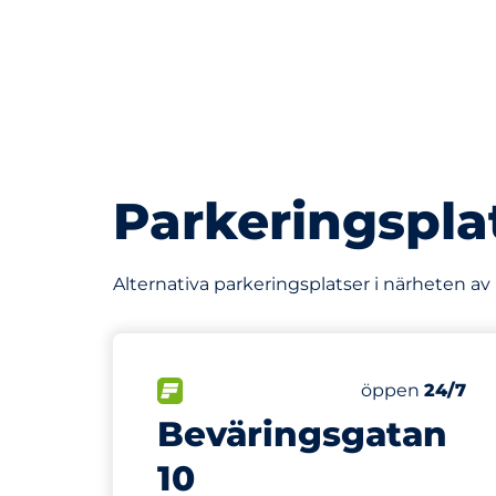
Parkeringspla
Alternativa parkeringsplatser i närheten av
376 m
5
Totalt antal p
FLÖDE
Antal parkering
Fredag
öppen
24/7
Beväringsgatan
10