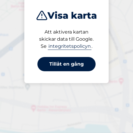
Visa karta
Att aktivera kartan
Öppet
skickar data till Google.
24/7
Se
integritetspolicyn
.
Tillåt en gång
per vecka
till 25,00 kr