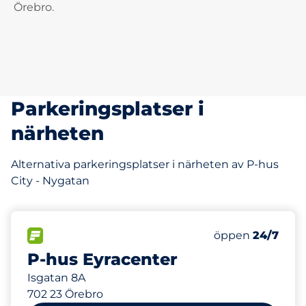
Örebro.
Parkeringsplatser i
närheten
Alternativa parkeringsplatser i närheten av P-hus
City - Nygatan
323
Totalt antal pla
FLÖDE
Antal parkeringsp
Fredag
öppen
24/7
P-hus Eyracenter
Isgatan 8A
702 23 Örebro