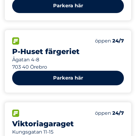
Parkera här
170
Totalt antal pla
FLÖDE
Antal parkeringsp
Fredag
öppen
24/7
P-Huset färgeriet
Ågatan 4-8
703 40 Örebro
Parkera här
60
Totalt antal pla
FLÖDE
Antal parkeringsp
Fredag
öppen
24/7
Viktoriagaraget
Kungsgatan 11-15