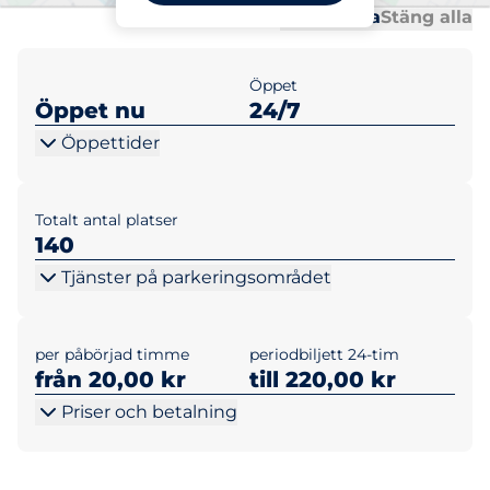
Al
Al
Öppna alla
Stäng alla
Öppet
Öppet nu
24/7
Öppettider
Totalt antal platser
140
Tjänster på parkeringsområdet
per påbörjad timme
periodbiljett 24-tim
från 20,00 kr
till 220,00 kr
Priser och betalning