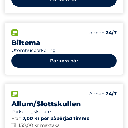
95
Totalt antal pl
FLÖDE&nbsp
Antal parkeringsp
Torsdag&nbsp
öppen
24/7
Biltema
Utomhusparkering
Parkera här
1647
Totalt antal pl
FLÖDE&nbsp
Antal parkeringsp
Torsdag&nbsp
öppen
24/7
Allum/Slottskullen
Parkeringskällare
Från
7,00 kr per påbörjad timme
Till 150,00 kr maxtaxa