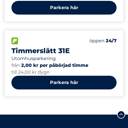
Parkera här
5
Electric Car Ch
FLÖDE&nbsp
Antal parkeringsp
Torsdag&nbsp
öppen
24/7
Timmerslätt 31E
Utomhusparkering
från
2,00 kr per påbörjad timme
till 24,00 kr dygn
Parkera här