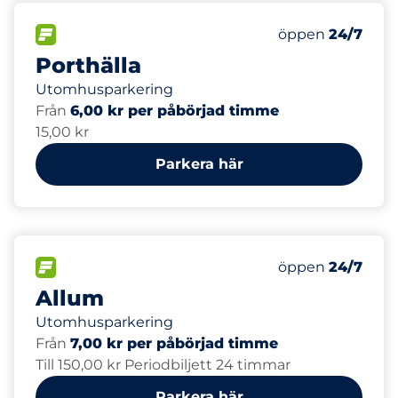
15
Totalt antal pl
FLÖDE&nbsp
Antal parkeringsp
Torsdag&nbsp
öppen
24/7
Porthälla
Utomhusparkering
Från
6,00 kr per påbörjad timme
15,00 kr
Parkera här
1647
Totalt antal pl
FLÖDE&nbsp
Antal parkeringsp
Torsdag&nbsp
öppen
24/7
Allum
Utomhusparkering
Från
7,00 kr per påbörjad timme
Till 150,00 kr Periodbiljett 24 timmar
Parkera här