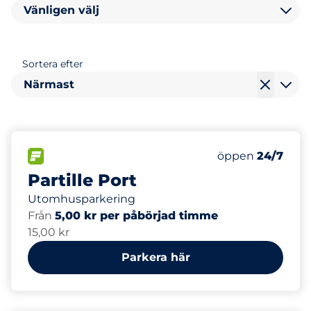
Vänligen välj
Sortera efter
Närmast
672
Totalt antal pl
FLÖDE&nbsp
Antal parkeringsp
Torsdag&nbsp
öppen
24/7
Partille Port
Utomhusparkering
Från
5,00 kr per påbörjad timme
15,00 kr
Parkera här