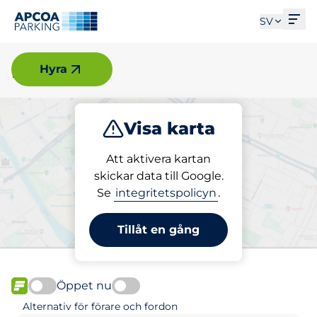
Öpp
SV
Partille
Hyra
Visa karta
Parkera
Ladda
Att aktivera kartan
skickar data till Google.
Se
integritetspolicyn
.
Välj din parkeringsplats i
Partille
Tillåt en gång
Öppet nu
FLÖDE
Alternativ för förare och fordon