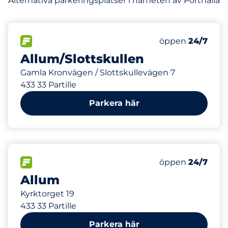
Alternativa parkeringsplatser i närheten av Porthälla
166 m
1647
Totalt antal pla
FLÖDE
Antal parkeringsp
öppen
24/7
Allum/Slottskullen
Gamla Kronvägen / Slottskullevägen 7
433 33 Partille
Parkera här
287 m
1647
Totalt antal pla
FLÖDE
Antal parkeringsp
öppen
24/7
Allum
Kyrktorget 19
433 33 Partille
Parkera här