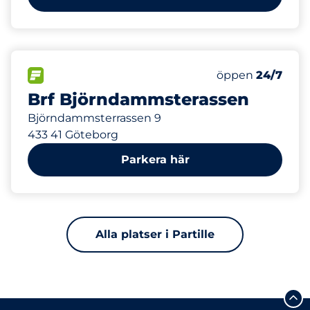
834 m
90
Totalt antal pla
FLÖDE
Antal parkeringsp
öppen
24/7
Brf Björndammsterassen
Björndammsterrassen 9
433 41 Göteborg
Parkera här
Alla platser i Partille