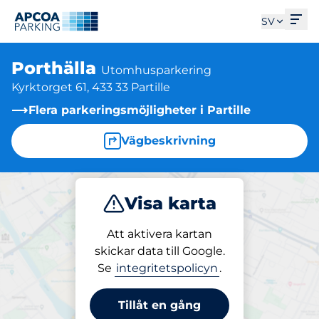
Öpp
SV
Porthälla
Utomhusparkering
Kyrktorget 61, 433 33 Partille
Flera parkeringsmöjligheter i Partille
Vägbeskrivning
Visa karta
Parkera
Att aktivera kartan
skickar data till Google.
Se
integritetspolicyn
.
Parkering på plats
Porthälla
Tillåt en gång