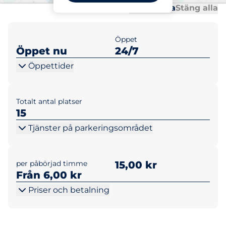
Al
Al
Öppna alla
Stäng alla
Öppet
Öppet nu
24/7
Öppettider
Totalt antal platser
15
Tjänster på parkeringsområdet
per påbörjad timme
15,00 kr
Från 6,00 kr
Priser och betalning