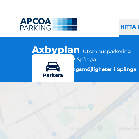
HITTA
Axbyplan
Utomhusparkering
Axbyplan 6, 163 73 Spånga
Flera parkeringsmöjligheter i Spånga
Parkera