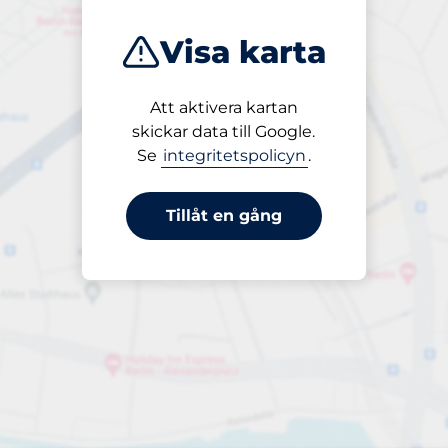
Visa karta
Att aktivera kartan
Öppet
skickar data till Google.
24/7
Se
integritetspolicyn
.
Tillåt en gång
periodbiljett 24-tim
till 65,00 kr