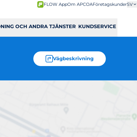
FLOW App
Om APCOA
Företagskunder
SV
DNING OCH ANDRA TJÄNSTER
KUNDSERVICE
Vägbeskrivning