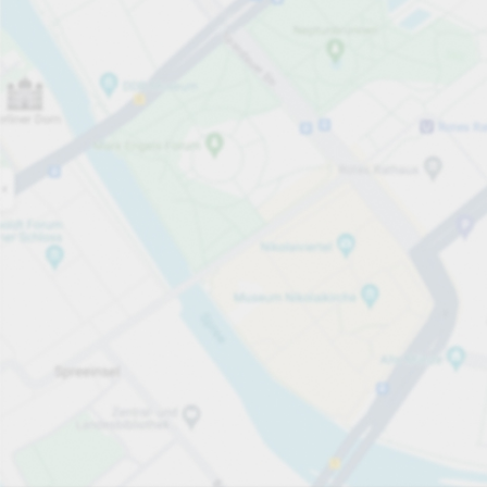
Öppet nu
Öppettider
Totalt antal platser
81
Tjänster på parkeringsområdet
per påbörjad timme
från 15,00 kr
Priser och betalning