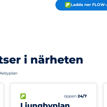
Ladda ner FLOW-
tser i närheten
v Axbyplan
229 m
55
latser
Totalt antal platser
splatser:
FLÖDE
Antal parkeringsplatse
Fredag
öppen
24/7
Ljungbyplan