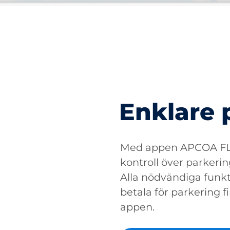
Enklare 
Med appen APCOA FLO
kontroll över parkerin
Alla nödvändiga funkti
betala för parkering fin
appen.