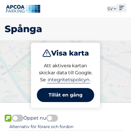
Öpp
SV
Spånga
Visa karta
Parkera
Ladda
Att aktivera kartan
skickar data till Google.
Se
integritetspolicyn
.
Välj din parkeringsplats i
Spånga
Tillåt en gång
Öppet nu
FLÖDE
Alternativ för förare och fordon