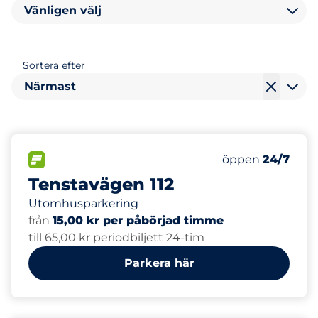
Vänligen välj
Sortera efter
Närmast
86
Totalt antal pla
FLÖDE
Antal parkeringsp
Lördag
öppen
24/7
Tenstavägen 112
Utomhusparkering
från
15,00 kr per påbörjad timme
till 65,00 kr periodbiljett 24-tim
Parkera här