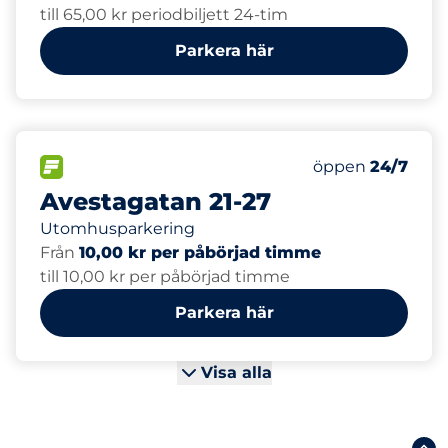
till 65,00 kr periodbiljett 24-tim
Parkera här
18
Totalt antal pla
FLÖDE
Antal parkeringsp
Lördag
öppen
24/7
Avestagatan 21-27
Utomhusparkering
Från
10,00 kr per påbörjad timme
till 10,00 kr per påbörjad timme
Parkera här
Visa alla