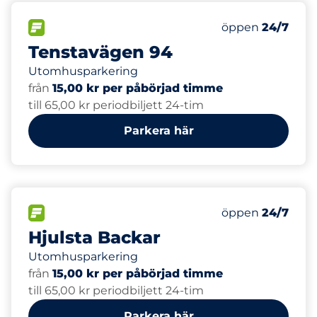
67
Totalt antal pla
FLÖDE
Antal parkeringsp
Lördag
öppen
24/7
Tenstavägen 94
Utomhusparkering
från
15,00 kr per påbörjad timme
till 65,00 kr periodbiljett 24-tim
Parkera här
32
Totalt antal pla
FLÖDE
Antal parkeringsp
Lördag
öppen
24/7
Hjulsta Backar
Utomhusparkering
från
15,00 kr per påbörjad timme
till 65,00 kr periodbiljett 24-tim
Parkera här