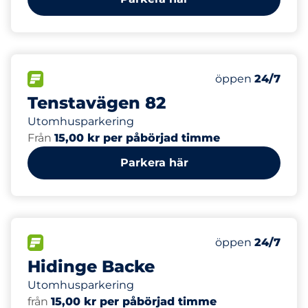
30
Totalt antal pla
FLÖDE
Antal parkeringsp
Lördag
öppen
24/7
Tenstavägen 82
Utomhusparkering
Från
15,00 kr per påbörjad timme
Parkera här
63
Totalt antal pla
FLÖDE
Antal parkeringsp
Lördag
öppen
24/7
Hidinge Backe
Utomhusparkering
från
15,00 kr per påbörjad timme