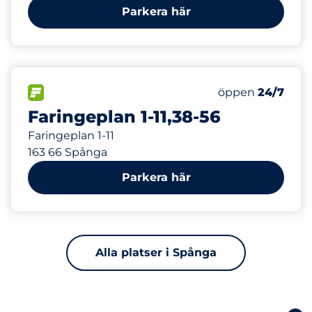
Parkera här
206 m
59
Totalt antal pl
FLÖDE&nbsp
Antal parkeringsp
Fredag&nbsp
öppen
24/7
Faringeplan 1-11,38-56
Faringeplan 1-11
163 66 Spånga
Parkera här
Alla platser i Spånga