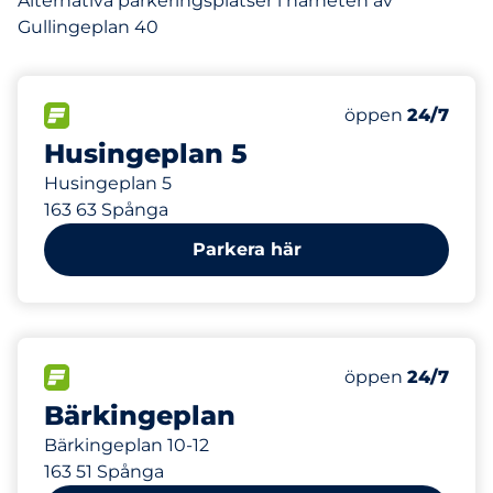
Alternativa parkeringsplatser i närheten av
Gullingeplan 40
142 m
72
Totalt antal pl
FLÖDE&nbsp
Antal parkeringsp
Fredag&nbsp
öppen
24/7
Husingeplan 5
Husingeplan 5
163 63 Spånga
Parkera här
171 m
94
Totalt antal pl
FLÖDE&nbsp
Antal parkeringsp
Fredag&nbsp
öppen
24/7
Bärkingeplan
Bärkingeplan 10-12
163 51 Spånga