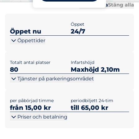
Al
Al
Öppna alla
Stäng alla
Öppet
Öppet nu
24/7
Öppettider
Totalt antal platser
Infartshöjd
80
Maxhöjd 2,10m
Tjänster på parkeringsområdet
per påbörjad timme
periodbiljett 24-tim
från 15,00 kr
till 65,00 kr
Priser och betalning