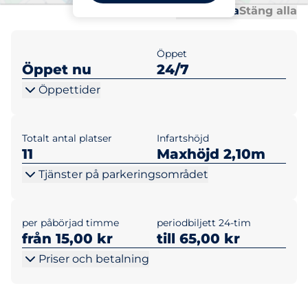
Al
Al
Öppna alla
Stäng alla
Öppet
Öppet nu
24/7
Öppettider
Totalt antal platser
Infartshöjd
11
Maxhöjd 2,10m
Tjänster på parkeringsområdet
per påbörjad timme
periodbiljett 24-tim
från 15,00 kr
till 65,00 kr
Priser och betalning