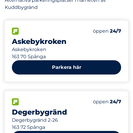
Alternativa parkeringsplatser i närheten av
Kuddbygränd
56
Totalt antal pla
FLÖDE
Antal parkeringsp
Lördag
öppen
24/7
Askebykroken
Askebykroken
163 70 Spånga
Parkera här
35
Totalt antal pla
FLÖDE
Antal parkeringsp
Lördag
öppen
24/7
Degerbygränd
Degerbygränd 2-26
163 72 Spånga