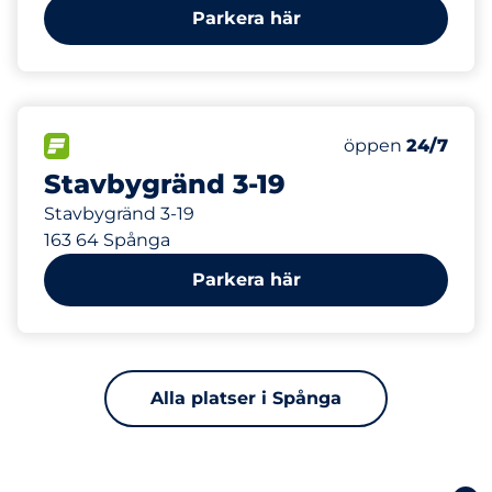
Parkera här
15
Totalt antal pla
FLÖDE
Antal parkeringsp
Lördag
öppen
24/7
Stavbygränd 3-19
Stavbygränd 3-19
163 64 Spånga
Parkera här
Alla platser i Spånga