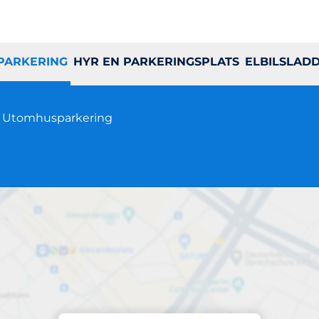
 PARKERING
HYR EN PARKERINGSPLATS
ELBILSLAD
7
Utomhusparkering
Parkering på plats
vennebygränd 3-3