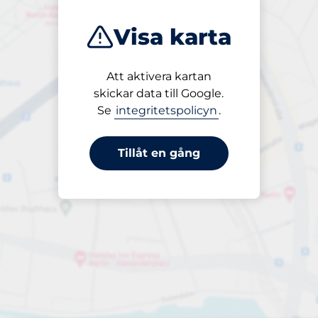
Visa karta
Att aktivera kartan
Öppet
skickar data till Google.
24/7
Se
integritetspolicyn
.
Tillåt en gång
periodbiljett 24-tim
till 65,00 kr