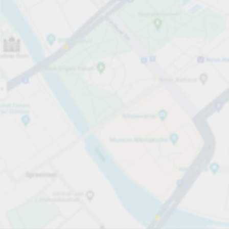
Öppet nu
Öppettider
Totalt antal platser
98
Tjänster på parkeringsområdet
per påbörjad timme
från 15,00 kr
Priser och betalning