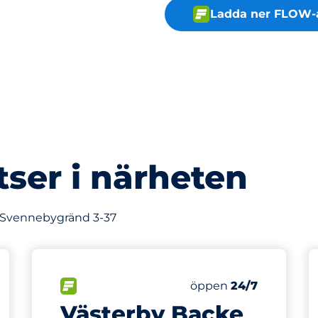
Ladda ner FLOW-
tser i närheten
v Svennebygränd 3-37
168 m
56
latser&nbsp
Totalt antal platser&
splatser:
FLÖDE&nbsp
Antal parkeringsplatse
Fredag&nbsp
öppen
24/7
Västerby Backe