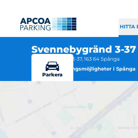
HITTA
Svennebygränd 3-3
Svennebygränd 3-37, 163 64 Spånga
Flera parkeringsmöjligheter i Spånga
Parkera
S