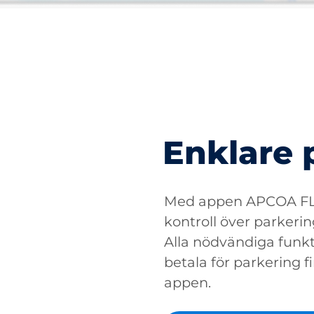
Enklare 
Med appen APCOA FLO
kontroll över parkerin
Alla nödvändiga funkti
betala för parkering fin
appen.