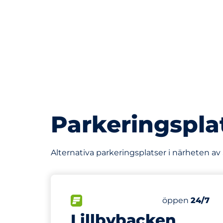
Parkeringspla
Alternativa parkeringsplatser i närheten a
155 m
58
Totalt antal p
FLÖDE&nbsp
Antal parkering
Fredag&nbsp
öppen
24/7
Lillbybacken