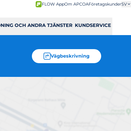
FLOW App
Om APCOA
Företagskunder
SV
DNING OCH ANDRA TJÄNSTER
KUNDSERVICE
Vägbeskrivning
7