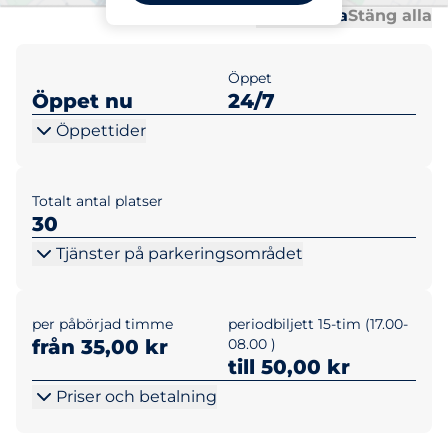
Al
Al
Öppna alla
Stäng alla
Öppet
Öppet nu
24/7
Öppettider
Totalt antal platser
30
Tjänster på parkeringsområdet
per påbörjad timme
periodbiljett 15-tim (17.00-
från 35,00 kr
08.00 )
till 50,00 kr
Priser och betalning