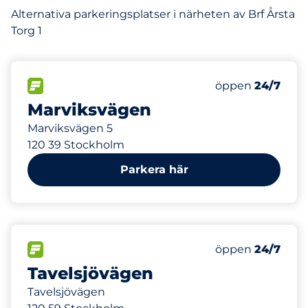
Alternativa parkeringsplatser i närheten av Brf Årsta
Torg 1
684 m
15
Totalt antal pla
FLÖDE
Antal parkeringsp
Lördag
öppen
24/7
Marviksvägen
Marviksvägen 5
120 39 Stockholm
Parkera här
838 m
58
Totalt antal pla
FLÖDE
Antal parkeringsp
Lördag
öppen
24/7
Tavelsjövägen
Tavelsjövägen