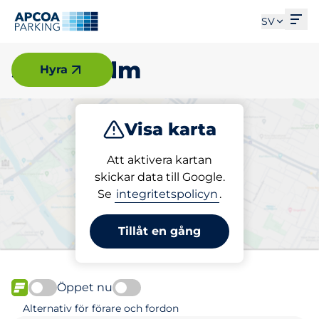
Öpp
SV
Stockholm
Hyra
Visa karta
Parkera
Ladda
Att aktivera kartan
skickar data till Google.
Se
integritetspolicyn
.
Välj din parkeringsplats i
Stockholm
Tillåt en gång
Öppet nu
FLÖDE
Alternativ för förare och fordon