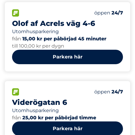
39
Totalt antal pla
FLÖDE
Antal parkeringsp
Lördag
öppen
24/7
Olof af Acrels väg 4-6
Utomhusparkering
från
15,00 kr per påbörjad 45 minuter
till 100,00 kr per dygn
Parkera här
25
Totalt antal pla
FLÖDE
Antal parkeringsp
Lördag
öppen
24/7
Viderögatan 6
Utomhusparkering
från
25,00 kr per påbörjad timme
Parkera här