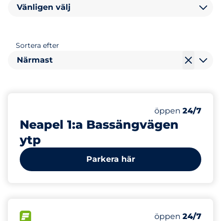
Vänligen välj
Sortera efter
Närmast
Lördag
öppen
24/7
Neapel 1:a Bassängvägen
ytp
Parkera här
150
Totalt antal pla
FLÖDE
Antal parkeringsp
Lördag
öppen
24/7