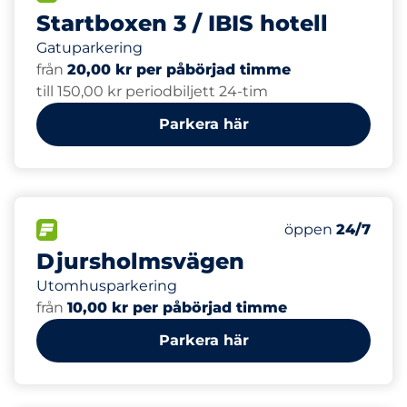
Startboxen 3 / IBIS hotell
Gatuparkering
från
20,00 kr per påbörjad timme
till 150,00 kr periodbiljett 24-tim
Parkera här
FLÖDE
Lördag
öppen
24/7
Djursholmsvägen
Utomhusparkering
från
10,00 kr per påbörjad timme
Parkera här