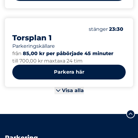
90
Totalt antal platse
Antal parkeringsplat
Lördag
stänger
23:30
Torsplan 1
Parkeringskällare
från
85,00 kr per påbörjade 45 minuter
till 700,00 kr maxtaxa 24 tim
Parkera här
Visa alla
Parkering