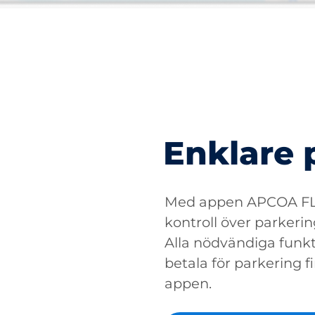
Enklare 
Med appen APCOA FLO
kontroll över parkerin
Alla nödvändiga funkti
betala för parkering fin
appen.