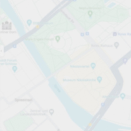
Öppet nu
Öppettider
Totalt antal platser
60
Tjänster på parkeringsområdet
påbörjad timme
Från 8,00 kr
Priser och betalning