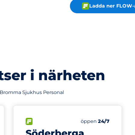
Ladda ner FLOW-
tser i närheten
av Bromma Sjukhus Personal
249 m
250
latser
Totalt antal platser
splatser:
FLÖDE
Antal parkeringsplatse
Fredag
öppen
24/7
Söderberga