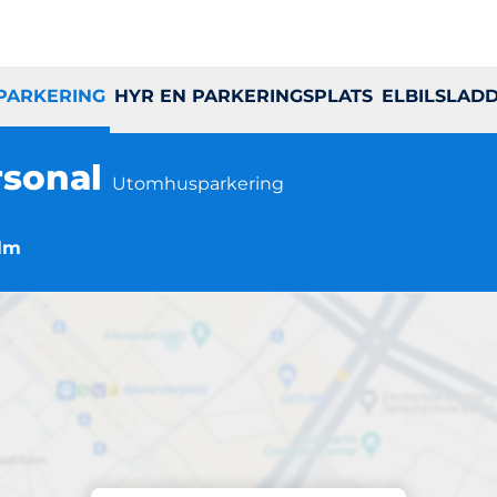
 PARKERING
HYR EN PARKERINGSPLATS
ELBILSLAD
rsonal
Utomhusparkering
olm
Parkering på plats
ma Sjukhus Perso