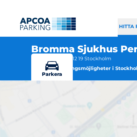
HITTA
Bromma Sjukhus Pe
Follingbogatan, 112 19 Stockholm
Flera parkeringsmöjligheter i Stockh
Parkera
Brom