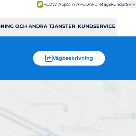
FLOW App
Om APCOA
Företagskunder
SV
DNING OCH ANDRA TJÄNSTER
KUNDSERVICE
Vägbeskrivning
nal