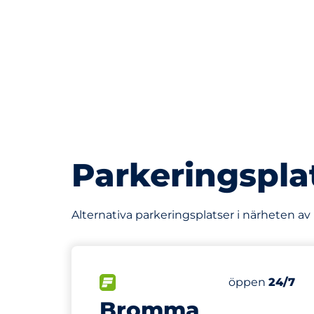
Parkeringspla
Alternativa parkeringsplatser i närheten 
195 m
300
Totalt antal p
FLÖDE
Antal parkering
Fredag
öppen
24/7
Bromma