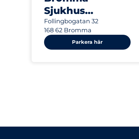
Sjukhus
besökande
Follingbogatan 32
168 62 Bromma
Parkera här