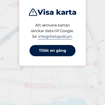
Visa karta
Att aktivera kartan
Öppet
skickar data till Google.
24/7
Se
integritetspolicyn
.
Tillåt en gång
30 dagar
Till 800,00 kr