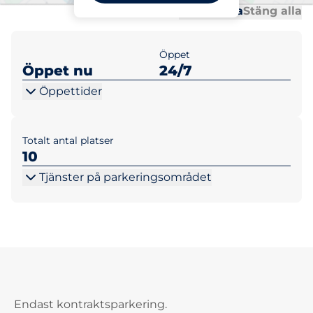
Al
Al
Öppna alla
Stäng alla
Öppet
Öppet nu
24/7
Öppettider
Totalt antal platser
10
Tjänster på parkeringsområdet
Endast kontraktsparkering.