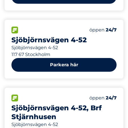
566 m
15
Totalt antal pl
FLÖDE&nbsp
Antal parkeringsp
Torsdag&nbsp
öppen
24/7
Sjöbjörnsvägen 4-52
Sjöbjörnsvägen 4-52
117 67 Stockholm
Parkera här
566 m
100
Totalt antal pl
FLÖDE&nbsp
Antal parkeringsp
Torsdag&nbsp
öppen
24/7
Sjöbjörnsvägen 4-52, Brf
Stjärnhusen
Sjöbjörnsvägen 4-52