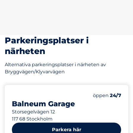
Parkeringsplatser i
närheten
Alternativa parkeringsplatser i närheten av
Bryggvägen/Klyvarvägen
119 m
40
Totalt antal pl
Antal parkeringsp
Torsdag&nbsp
öppen
24/7
Balneum Garage
Storsegelvägen 12
117 68 Stockholm
Parkera här