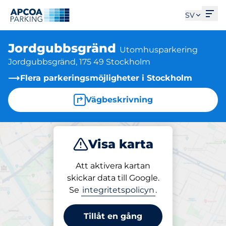
Öpp
SV
Jordgubbsgränd
Utomhusparkering
Jordgubbsgränd, 175 49 Stockholm
Flera parkeringsmöjligheter i Stockholm
Vägbeskrivning
Visa karta
Parkera
Att aktivera kartan
skickar data till Google.
Se
integritetspolicyn
.
Parkering på plats
Jordgubbsgränd
Tillåt en gång