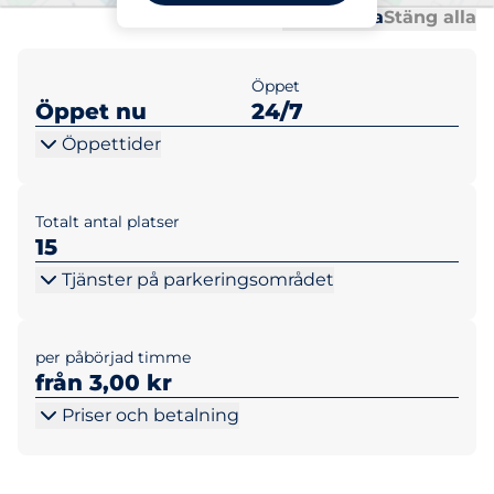
Al
Al
Öppna alla
Stäng alla
Öppet
Öppet nu
24/7
Öppettider
Totalt antal platser
15
Tjänster på parkeringsområdet
per påbörjad timme
från 3,00 kr
Priser och betalning