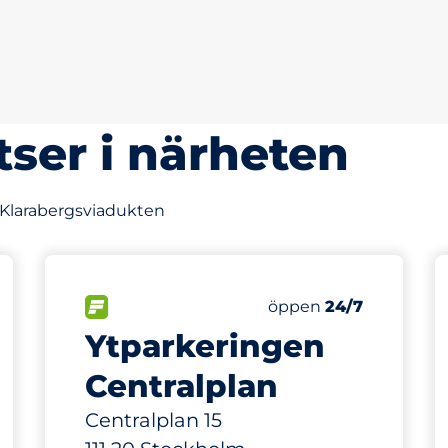
tser i närheten
v Klarabergsviadukten
264 m
8
latser
Charging Spaces
Totalt antal platser
splatser:
FLÖDE
Antal parkeringsplatse
Fredag
öppen
24/7
Ytparkeringen
Centralplan
Centralplan 15