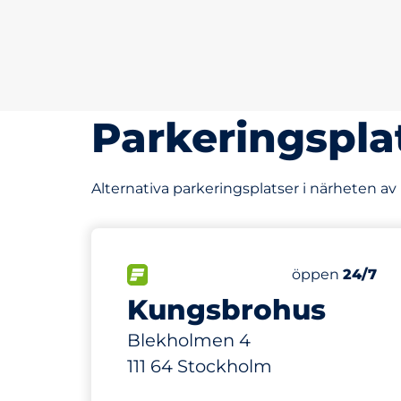
Parkeringspla
Alternativa parkeringsplatser i närheten a
86 m
54
54
Totalt antal p
Electric Car 
FLÖDE
Antal parkering
Fredag
öppen
24/7
Kungsbrohus
Blekholmen 4
111 64 Stockholm