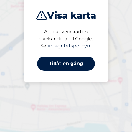
Visa karta
Att aktivera kartan
Öppet
skickar data till Google.
24/7
Se
integritetspolicyn
.
Tillåt en gång
periodbiljett 12-tim (19.00 - 08.00)
till 200,00 kr