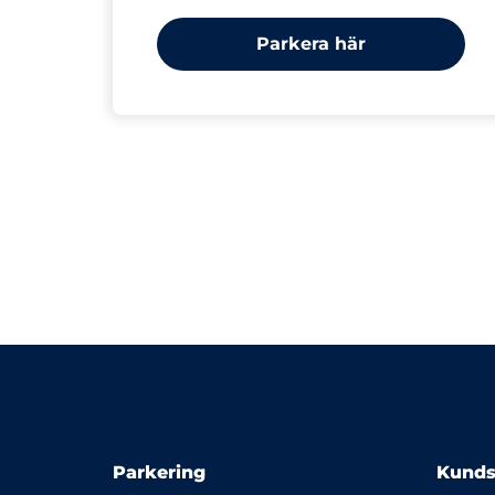
Parkera här
Parkering
Kunds