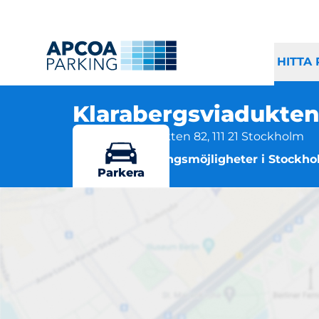
HITTA
Klarabergsviadukte
Klarabergsviadukten 82, 111 21 Stockholm
Flera parkeringsmöjligheter i Stockh
Parkera
K