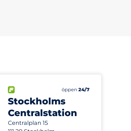
264 m
14
Totalt antal platser
r:
FLÖDE
Antal parkeringsplatser:
Fredag
öppen
24/7
Stockholms
Centralstation
Centralplan 15