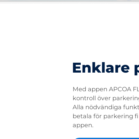
Enklare 
Med appen APCOA FLO
kontroll över parkerin
Alla nödvändiga funkti
betala för parkering fin
appen.