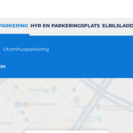
 PARKERING
HYR EN PARKERINGSPLATS
ELBILSLAD
n
Utomhusparkering
olm
Parkering på plats
larabergsviadukte