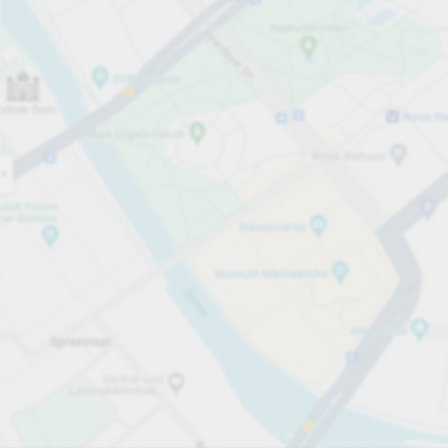
Öppet nu
Öppettider
Totalt antal platser
45
Tjänster på parkeringsområdet
per påbörjad timme
från 70,00 kr
Priser och betalning