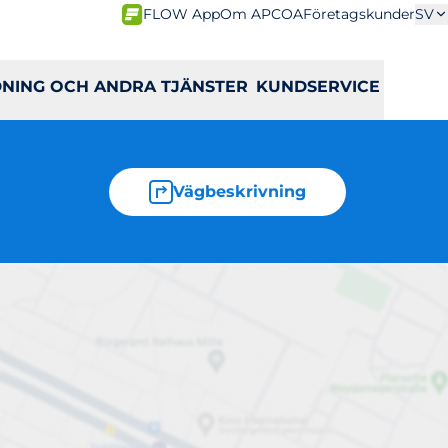
FLOW App
Om APCOA
Företagskunder
SV
DNING OCH ANDRA TJÄNSTER
KUNDSERVICE
Vägbeskrivning
n