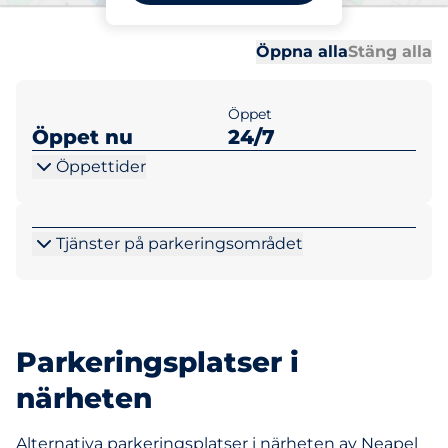
ytp
Al
Al
Öppna alla
Stäng alla
Öppet
Öppet nu
24/7
Öppettider
Tjänster på parkeringsområdet
Parkeringsplatser i
närheten
Alternativa parkeringsplatser i närheten av Neapel