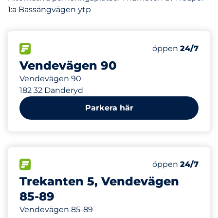
1:a Bassängvägen ytp
551 m
59
Totalt antal pla
FLÖDE
Antal parkeringsp
Lördag
öppen
24/7
Vendevägen 90
Vendevägen 90
182 32 Danderyd
Parkera här
756 m
333
Totalt antal pla
FLÖDE
Antal parkeringsp
Lördag
öppen
24/7
Trekanten 5, Vendevägen
85-89
Vendevägen 85-89